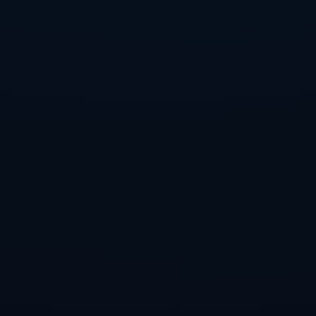
注可能获得更佳赔率。 3. 球员个人奖项：金靴和金球通常
与球队走远程度正相关，但金靴更受小组赛进球密度影响。
可以参考2018年凯恩的小组赛对巴拿马的帽子戏法，这种
“弱组刷分”模型值得关注。若2026年某队抽到相对较弱对
手，可提前抢注球队首席射手的进球数盘口。
案例分析 贝林厄姆的多重投注价值 以英格兰中场贝林厄姆
为例： - 团队赔率：若从1:6的英格兰冠军赔率切入，可以
组合“英格兰夺冠+贝林厄姆金球”双项，利用联动系数放大
收益。 - 球员表现盘口：贝林厄姆在皇马的前插跑动与射门
质量持续提升，因此“球员进球数”或“助攻数”盘口值得关
注。 - 场次投注：英格兰在面对中后场压迫能力不足的对手
时，贝林厄姆可能被安排在偏10号位，提升其射门机会。
此时单场投注“球员射正次数”或“球员传关键球次数”可作为
辅助策略。 这一案例体现了以“球员—球队—赛事节点”三层
结构组织投注，使组合更具弹性。