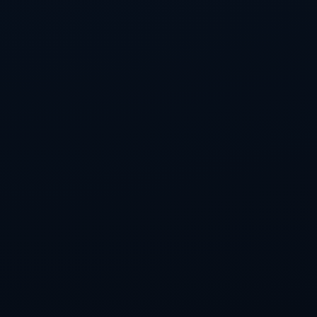
在“2026世界杯完整赛程”被源源不断推向球迷
度,体彩筹集的公益金,广泛用于支持全民健身、
为世界杯而更加频繁地了解体彩、走近体彩,也是
公益活动,包括社区足球赛、校园足球体验营等,
青少年观赛交流,在决赛阶段举办足球公益嘉年华
也让“看球”和“参与公益”自然地结合起来。到
望更加成熟。
起伏和冲动决策。中国体育彩票在支持2026世界
醒大家理性看待竞彩。无论是在线上平台的显著提
是享受,购彩要理性,切勿沉迷。