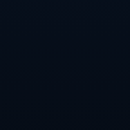
背后的公益逻辑
票与世界杯的结合,从来不仅限于竞彩销售本身。更值得关注的是,
时,体育彩票所承载的国家公益彩票属性也在不断放大。按照现有制
建设、青少年体育发展以及社会公益事业。某种意义上,当球迷因
地看到“买一张彩票、支持一份体育事业”的逻辑链条。
去几届世界杯期间,不少地方体彩机构都会结合赛事推出足球主题
程节点进行联动:在揭幕战前进行趣味活动,在小组赛冲刺阶段组织
世界杯完整赛程为时间轴的公益延伸,不仅丰富了球迷的线下体验,
,在中国足球氛围日益浓厚的背景下,这种赛程+体彩+公益的模式有
与风险提示贯穿完整赛程
是,世界杯赛程越密集、关注度越高,越容易引发球迷在情绪上的
程相关服务的同时,也必须坚持负责任彩票原则,通过多种方式提
在线下网点的宣传海报,都在反复传递一个简单而重要的信息:看球