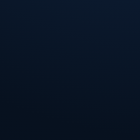
中国体育彩
当全球目
的话题。相
在赛制扩
作用,正在
中国体育
在2026
赛密度,
的赛程信
是在购买竞