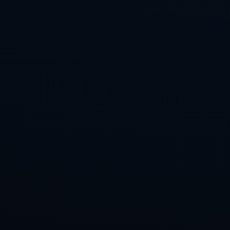
例如,有球
情,也打乱
娱乐方式
在整个赛
数字化平
面对20
需求。中
够动态查看
回顾”一体
以某位重
比赛,再
分,结合
趣。