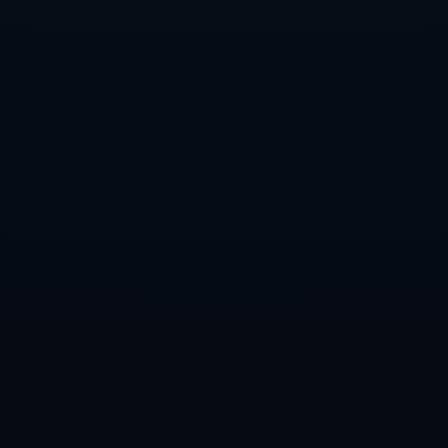
迷在上一届世界杯期间,因为球队意外出局而产生盲目“翻本”心理
了生活节奏。这类案例不断提醒人们,无论2026世界杯赛程如何
。中国体育彩票在提供赛程信息和玩法服务的同时,通过设置购彩
程跨度内保持清醒与自律。
台让完整赛程一目了然
26世界杯这种时间跨度长、参赛队伍多、场次密集的全球赛事,传
国体育彩票在数字化转型中,正不断提升与世界杯赛程相关的服务能
最新赛程变动、临场伤停信息、比赛结果与统计数据,并与各类竞彩
化体验。
视赛程规划的球迷为例,他可以在世界杯开赛前通过体彩平台下载
根据时间差安排观赛或回看计划。在小组赛期间,如果发现某支黑马
剩余赛程进行判断。这种以赛程为核心的信息服务,让球迷既能保持