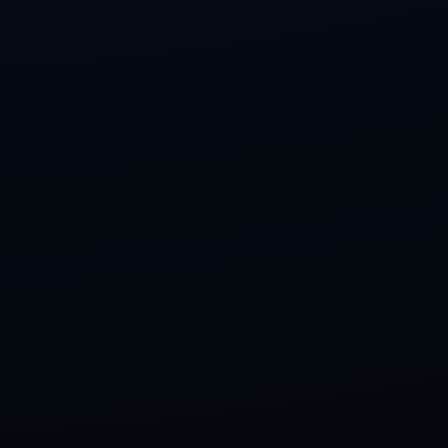
它串联起无数普通人的生活记忆。中国体育彩票在
者的角色,也逐渐成为球迷情感记忆的一部分。很多
;某场经典逆转,是因为提前研究赛程和数据,对
票平台上留下的,不仅是投注记录,更是一段段围
世界杯完整赛程不仅是一项服务,更是在为一代又一
种叙事更具参与感、更具公益温度,也更具持续延
ts by
必威体育