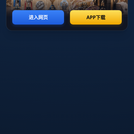
界杯预测 星级球员历史表现对比
的倒计时再次被点亮时，人们讨论的永远不只是战术板上的箭头
数据、在关键赛事中的心理强度、在俱乐部与国家队之间的表现落
世界杯走向做出相对靠谱的预测，仅盯着近期状态远远不够，对比
在数字背后的趋势与可能性。
 与其预测球队不如预测星
团队赛事，但星级球员的历史表现常常决定球队的上限。纵观近
巴佩、哈兰德、贝林厄姆，一个清晰的规律是 越是在淘汰赛阶段，
赛程更长、变量更多，一支球队想走得更远，必须依赖至少一到