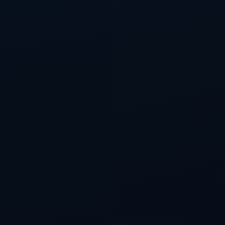
已构建出相当完整的大赛画像 多场淘汰赛进球、
，他在高节奏、高对抗对手面前依旧能制造大量
队的角色，可以发现 他在法国队往往享有更大
不均的对手，这从概率上提高了他在数据与场面
至少贡献数个关键进球与制造点球”的历史范式代
攻防的中场发动机。以莫德里奇为例 2018年和
能保持的传球质量，使得球队一次次在细节中占据
扰下，他在关键赛事中场均关键传球和预期助攻
厄姆、佩德里、楚阿梅尼等 很可能复制这种“不
界杯和欧冠历史表现，可以预判 如果一支球队拥
们在淘汰赛熬过加时甚至点球大战的概率，会显