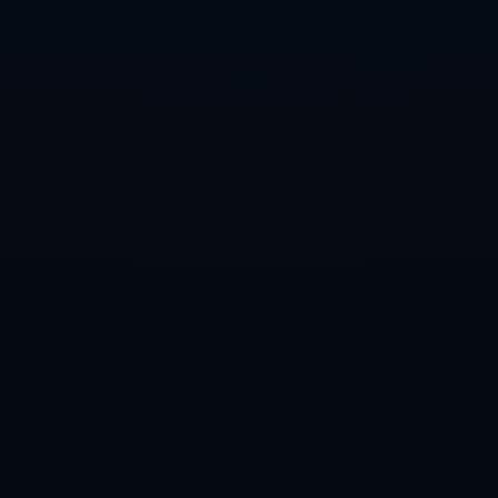
多次证明自己的年轻或准巅峰球员，将沿着类似轨迹向更高舞台
观察到一个共同点 一旦在强队体系中找到明确分工 例如“主终结
。在预测2026世界杯新星爆发时，与其盯着单场高光剪辑，不如
逼抢下决策速度与稳定输出，而这正是历史数据显示能在世界杯
将的被动英雄 模型中的隐性加分项
级球员时，后卫与门将常常被忽略，但结合历史表现可以发现 他们
利亚斯、诺伊尔、布冯等门将在关键扑救和后场指挥中的影响，
的心理稳定与站位纪律。中卫方面，拉莫斯、范戴克这一类型的
一个具备领袖气质的后防统领，能在僵持局中以一次精准预判、一次
在美洲杯、欧洲杯中已经展现出防线统治力的中卫与门将，将成为
球员虽然不常出现在进球榜前列，但从历史数据与夺冠样本来看
 历史表现如何真正作用于预测