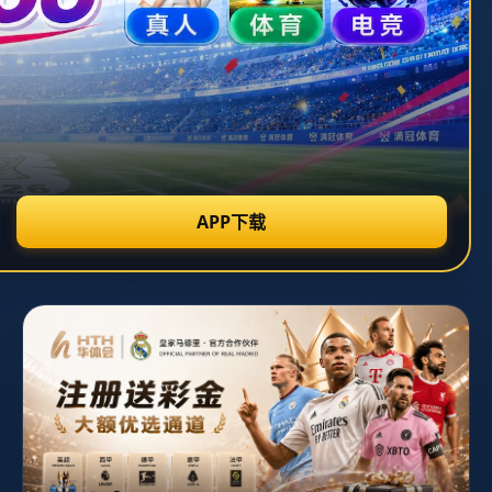
2026世界杯预测：星级球员