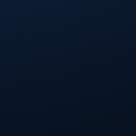
数据与场面贡献，是进行2026世界杯预测时极