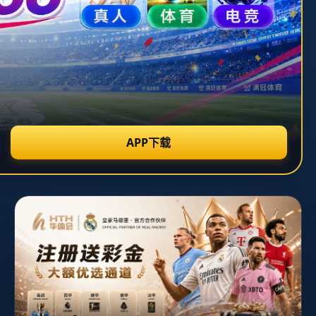
世界杯外围买球：盘口专业