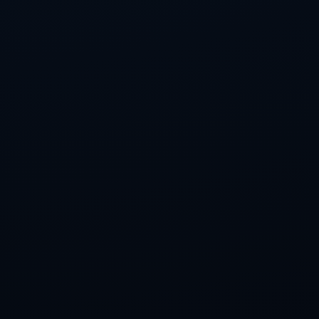
想暴富 不做资金管理 其实精通盘口的玩家都清
响整体判断 盲目追冷门博高赔 很容易在连续失
注上限 控制每日或整届世界杯总投入比例 不因连
押情绪化严重的主队盘或明星盘 保持对数据的尊
低水 市场普遍看好A轻松晋级 但随着比赛临近
半提升到两球半三球中水 这样的变化透露几个信
位控制风险 三是预期比赛节奏可能比原先更开放
向博弈 更稳妥的策略是 要么放弃此场 要么选择
来回避风险