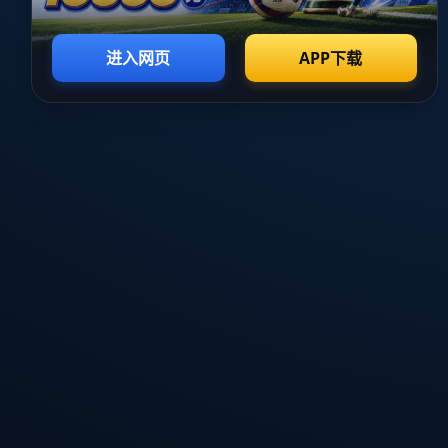
世界杯外
每到世界杯
隐藏的信息
从理解盘
盘口本质
从专业角度
过让球和赔
被高估或低