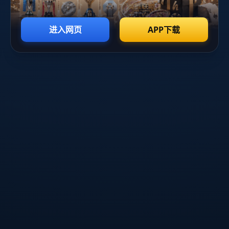
围买球盘口专业解析与实战建议
年 “外围买球” 这个词就会频繁出现 不少人兴奋参与 却常常
 如果不能读懂盘口 和庄家在同一张桌上博弈就很难占到便宜 想
口逻辑和资金管理做起 而不是只凭感觉或者所谓内幕消息
是概率与资金的平衡工具
看 盘口并不是预言比分的水晶球 而是庄家在综合双方实力 数据
率分配 让两边的投注量尽可能接近 从而锁定稳定利润 对玩家而
估 市场情绪 是否存在热门盘 以及资金走向 是否出现临盘异动