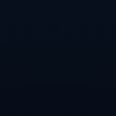
小负 庄家就能大幅获利 对玩家而言 盲目追热门极易陷入这种
盘口识别热门与冷门
外围买球里 很多爆冷并非完全没有迹象 盘口和赔率的微调就是重
给出浅盘 比如让平半或者平手盘 说明庄家对强队的信心并不高 
盘降水升 假设一开始开出让半球 高水 后续升盘到半一 却把上盘
对强队的关注 抬高盘口吸金 相反 如果盘面从半一退到半球 但
穿盘面 需要结合伤停和战意综合判断
分析 优化世界杯外围买球判断
易被短期资金和舆论所误导 更稳妥的做法是将盘口与数据结合 
史交锋 心理优势 小组赛出线压力或淘汰赛战意 等等 例如在一
中水 同时大小球维持在较保守的两球半 偏小水 结合历史数据发
看好强队小胜或者防平 而不是一味追大球 盘口与数据背离越明