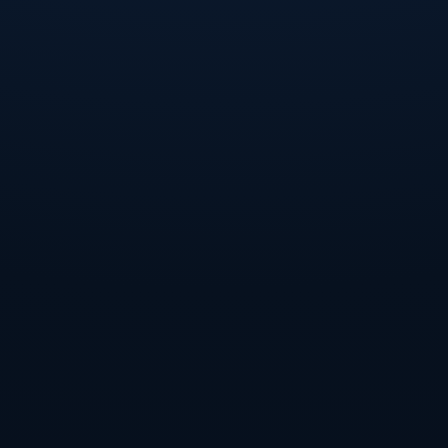
注中最常见的隐形陷阱 有经验的玩家往往会把“喜欢的球队”和“
不投 只作为纯欣赏的观赛场次 这样既避免了情感干扰判断 又
预算并严格遵守止损线
密集 每天都有多场比赛 如果没有提前设定预算 很容易在“翻本心
己承受能力 建议在赛事开始前设定总预算和单日限额 比如总预算
之二十 同时为每场比赛设置明确的止损线和最大注额 一旦达到
损的“梭哈式操作” 因为短期运气波动完全可能连续对你不利
玩法避免盲目追逐冷门与高赔率
玩法多样 传统的胜平负 让球盘 大小球 以及角球 数量 球员进
会分散精力 也更容易误读规则 在不了解具体赔率逻辑和结算规则
步拓展到让球以及特殊玩法 同时要注意 高赔率往往搭配的是低命
门”来一击翻盘的想法从长期看几乎注定失衡 更理性的方法是 
而不是主要盈利来源