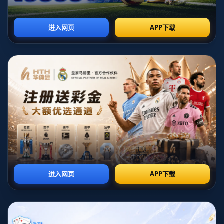
世界杯竞彩助攻 如何选择可靠的资讯
每逢世界杯，关于竞彩的讨论就会被点燃，各种所谓“内幕
消息”“绝杀稳胆”在社交平台和交流群里飞来飞去。很多人信
心满满地跟单，结果不仅没有享受到观赛的乐趣，反而被一
堆杂乱、失真的信息拖累了理性判断。要让世界杯竞彩真正
成为观赛的助攻而不是“陷阱”，关键在于学会甄别和选择可
靠的资讯，把信息当作决策辅助工具，而不是情绪的放大
器。
明确目标 理解资讯的“边界”
在谈如何筛选信息之前，需要先弄清楚一个前提——世界杯
竞彩不是稳赚的投资，而是伴随概率和不确定性的娱乐形