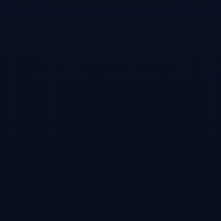
什么倾向于某一方向。这种分析逻辑越透明，越便于你自行
判断其合理性，而不是被结论牵着走。
避免情绪化内容 识别“带节奏”的观点
世界杯期间，热门球队、传统强队的比赛最容易被情绪左
右。一些自媒体为了吸引流量，喜欢用极端的标题和观点，
如“这场不买主胜等于不要钱”“黑马不可能再爆冷”。这类资
讯的特点是：感情色彩浓，数据支撑少，逻辑跳跃大。如果
你发现一篇分析大部分篇幅都在渲染“复仇”“玄学”“命中注
定”，却对阵容、战术、体能状况几乎一笔带过，那么这种
内容更像是情绪催化剂，而不是竞彩指引。理性的做法是学
会给资讯“降噪”，刻意寻找那些能区分事实、观点和推理的
内容：事实是可验证的（比如伤停名单、历史交锋）；观点
是可商榷的（比如某队心理压力更大）；推理需要有中间步
骤（从事实到结论的链条）。当一篇文章把这三者混在一起
甚至相互替代时，可靠度通常就不高了。