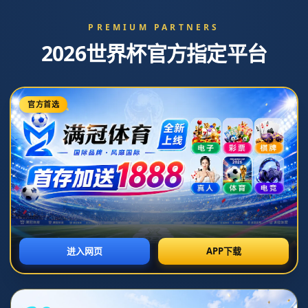
世界杯竞彩助攻：如何选择可靠的资讯