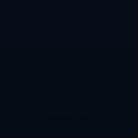
假设一届世界杯小组赛某场比赛，传统豪强A队对阵名气较
小的B队。赛前舆论几乎一边倒，看好A队大胜，各类平台
充斥着“稳胆”“至少两球差距”的观点，理由多集中在“纸面实
力”“世界杯经验”“球星数量”。然而一些更严谨的资讯则指
出：A队刚经历漫长赛季，多名主力体能储备不足，热身赛
表现平平，主教练在尝试阵容轮换；B队则是一支防守纪律
极强、习惯低位收缩反击的球队，近两年对阵强队时的失球
数其实不高。庄家开出的亚洲指数从初盘深盘缓慢回调，大
小球盘口也略有下调，这些变化说明市场对大胜预期有所收
敛。最终比赛结果A队小胜一球且场面相当艰难。对比之
下，只看“强弱名气”和情绪化观点的人很容易被误导，而参
考了伤停、战术风格和盘面变化等多维度资讯的玩家，即使
没能完全预测比分，也更有可能规避“盲目追大胜”的风险。
这一案例表明，资讯的质量往往体现在对细节的敏感和对信
息的整合能力，而不在于是否喊得最响。