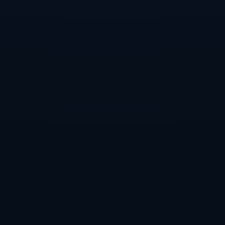
围绕赛事公平性 新规则把反操纵比赛 反假球放到了前所未
有的重要位置。官方要求 合法运营商必须接入国际公认的
赔率监测系统 对全球盘口异动进行实时分析 当某一场2026
世界杯比赛的投注结构与历史数据模型明显不符时 系统会
第一时间发出预警 通报给相关监管机构和体育组织。这种
“数据雷达”模式 已在部分洲际赛事中试运行 本届世界杯则
被视为全面推广的关键节点。对普通投注者而言 一旦官方
发布“某场比赛盘口存在异常”的提示 平台有权延迟甚至取消
相关注单结算 这既是对赛事公信力的保护 也是对普通球迷
资金安全的间接保障。
从信息披露和数据使用角度来看 2026世界杯投注最新规则
还专门强调了“数据来源合法”这一点。以往部分平台滥用未
授权的实时数据 或通过非正规渠道获取更精细的技术统计
造成信息优势的严重不对称。如今 官方要求 运营商使用的
所有比赛数据 必须来自被授权的数据提供商 并对数据更新
时间频率 计算方式 做出统一标准。这既规范了数据产业链