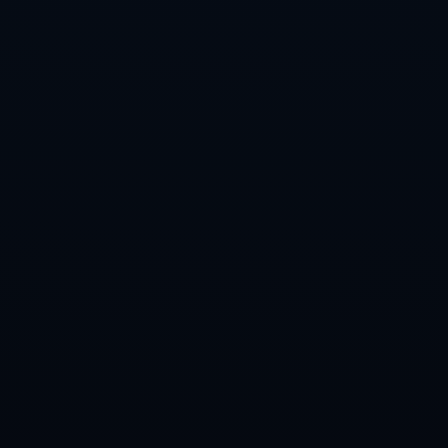
炼出几条与官方精神高度契合的建议 首先 始终选择本地监
管机构明示许可的投注平台 并在官方渠道核验其牌照信息
其次 在世界杯开赛前 为自己设定总预算和单场上限 将投注
视为观赛成本的一部分而非盈利手段 再次 尽量避免高复杂
度或高度依赖非公开信息的玩法 如对冷门盘口进行大额搏
杀 一旦发现某场比赛的盘口走势明显异常 可以选择观望而
不是“跟风”。更关键的是 理解新规则的真正指向 是让世界
杯投注回归“娱乐属性”而非“金融投资” 只有在心态上完成这
一步转换 才能真正享受到规则带来的保护。
总体而言 官方公布的2026世界杯投注最新规则 在合规性 透
明度 风险控制和责任博彩等多个维度进行了系统升级 对行
业来说意味着监管趋严但秩序更稳 对普通球迷来说则是一
定程度上牺牲了部分“随心所欲” 换来了更大程度的安全感与
可预期性。当我们在关注赛场上的进球绝杀和黑马奇迹时