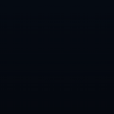
在这一过程中,平台对责任博彩的态度也显得尤为重要。一
个负责任的世界杯下注入口,不会只追求下注量和活跃度,更
会在界面中设置明显的自律提示,提供工具让用户设置每日
或每周消费上限,甚至在检测到异常高频或非理性行为时给
出适度提醒。只有在效率与理性之间取得平衡,热门赛程的
一键快速下注,才真正具备长期价值。
总的来说,围绕世界杯下注入口和热门赛程一键快速下注的
设计与实践,本质是对用户时间成本 安全需求以及观赛体验
的一次系统回应。通过更清晰的结构布局 更智能的玩法推
荐 更完善的风险控制,未来的世界杯观赛,有望在“看得过瘾”
的同时,也让每一次点击都更清楚、更理性。
Copyright 2024
必威体育官方网站 - betway正版平台 · 全网赛事覆盖
All
Rights by
必威体育