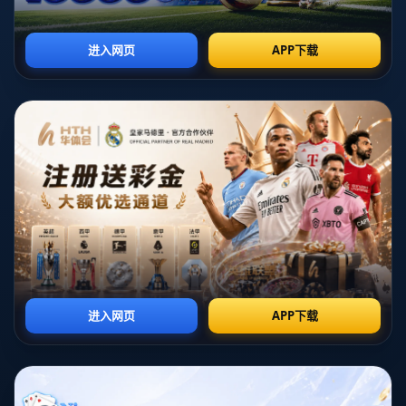
赔率波动的底层逻辑 世界杯竞彩市场的赔率基本由初始概
率、资金流向与信息更新三股力量共同塑形。初赔体现开盘
时对双方胜负概率的基础判断，当外部信息驱动认知更新，
赔率便随之重新校准：若主力前锋在赛前训练中受伤，庄家
会迅速提高其所在球队赔率，即“变赔”，来平衡潜在风险。
与此投注量的倾斜也会触发赔率微调，庄家通过分散热度以
避免单边赔付。这里需要强调的是，竞彩赔率本质上是动态
的风险定价表，反映的是实时均衡而非绝对概率，所谓看懂
变化，就是学会理解庄家如何置换风险。
资金流与心理预期的共振 在高关注度赛事中，散户与专业
机构的下注节奏迥异：大额资金通常在临场前依据最新情报
动作，而散户可能因媒体热点在早期涌入。市场因此出现
“资金层次”，体现在赔率上则是先微调、后跳水。如果观察
到实力占优的球队赔率短时间内急速下跌，却没有公开伤停
消息，多数情况下意味着机构顺势压注，庄家被迫通过降低
回报来抑制单边。世界杯赛程密集，心理预期更容易失真，