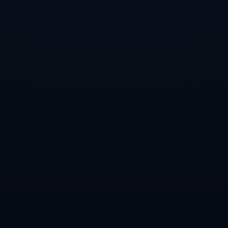
线的波动频率，以及借助第三方平台统计“返还率”变化。当
返还率急速降低，说明庄家在收紧利润空间、风险意识提
升；反之，返还率提高可能是在诱导市场朝某一方向下注，
制造伪装机会。套利策略多通过跨平台差价实现：当亚洲盘
口与欧洲指数出现明显分歧时，抓住赔率同步调整的时间差
就能锁定无风险收益。但这种策略对信息速度要求极高，且
必须综合球队状态、赛程密度与心理赔率因素，否则容易被
庄家利用盘口变化来清洗浮筹。
洞察概率之外的情绪层面 世界杯竞彩赔率不仅是概率表
达，更是市场情绪的投射。媒体渲染、球迷情怀会在短时间
内放大某支球队的热度，庄家则通过调高赔率或降低盈利空
间进行风控。判断这种“情绪波动”是否有实际价值，关键在
于透过历史数据看模式：比如2018年世界杯期间，欧洲劲
旅早早出局引发投注恐慌，导致“非传统强队”的赔率被大幅