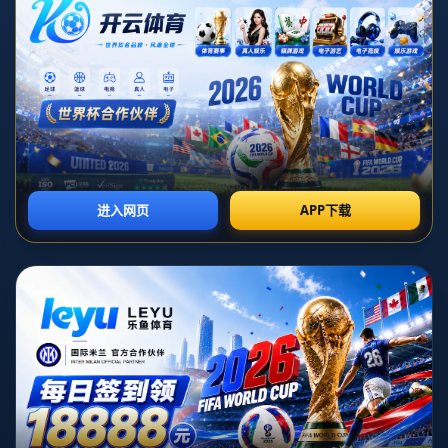
世界杯竞猜官网支付便利度剖析
随着全球球迷对赛事体验的追求不断提升，世界杯竞猜官网
如何实现从注册到投注的顺畅协作成为焦点。优秀平台的竞
争力已经不再局限于赔率和赛事覆盖，而在于其能否创造让
用户“即刻行动”的反馈闭环。支付方式的多元化正是这个闭
环的核心环节，兼顾速度、安全、成本控制与跨境可达性，
成为吸引新用户、留存老用户的关键变量。本文围绕“世界
杯竞猜官网：支持多种支付方式方便投注”的命题，深入分
析多支付策略对用户体验、运营安全和市场拓展的影响。