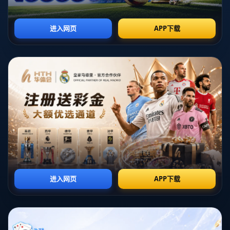
从用户旅程来看，多支付方式意味着更高的入口转换率。刚
接触竞猜路径的球迷往往缺乏耐心，在注册后的30秒内完
成充值是最理想的。采用即时到账的电子钱包和银行卡快捷
支付，可以让用户立即投入赛前竞猜，而无需等待繁琐的银
行审核。对高频投注者而言，平台若能将快捷支付与自动化
风控程序结合，既保证安全又不牺牲速度，便能显著提升活
跃度。多币种支持和实时汇率处理让身处不同货币区的用户
获得同等体验，避免因兑换步骤影响投注决策。
在技术层面，多支付渠道是一套复杂的集成体系。支付网关
需要对接Visa、Mastercard、银联、Apple Pay、Google
Pay，以及部分地区盛行的本地二维码支付。加密协议和风
控算法必须针对不同渠道制定差异化策略，确保每笔交易在
毫秒级内完成风控判定。例如，针对信用卡支付可以使用设
备指纹、交易限额和行为评分模型，而电子钱包则优先监控
账户绑定关系与登录环境。通过微服务架构拆分充值、提