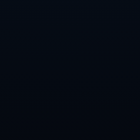
通过支付数据洞察分析用户偏好，设定差异化优惠，例如为
使用银行转账的用户提供手续费补贴，为电子钱包用户推出
“秒到红包”，或在重大赛事前通过推送提醒绑定备用支付方
式，减少拥堵时的失败率。当支付体系足够灵活时，竞猜官
网可以把“支付失败率”“充值到账时间”纳入核心运营指标，
与赔率策略等并列考核，从而形成全链路的体验优化闭环。
综上，真正的“支持多种支付方式方便投注”不是简单罗列渠
道，而是通过技术、合规、风控、运营四个维度构建可持续
的支付生态。只有在保证安全与合规的前提下压缩支付延
迟、拓展币种覆盖、提供定制化激励，世界杯竞猜官网才能
在激烈竞争中脱颖而出，为球迷创造即时、可信、顺畅的投
注体验。