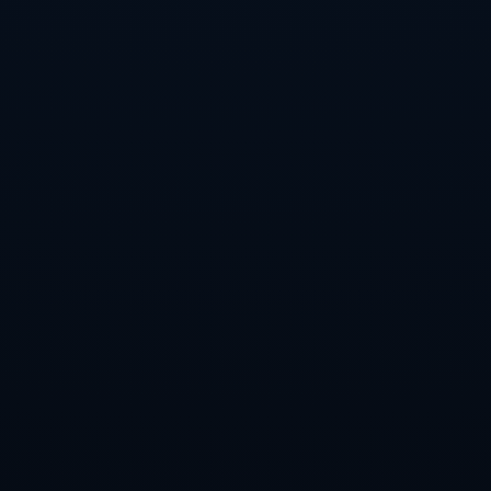
分层验证模型：初级用户可使用额度较小的快捷支付，完成
基础身份证明后，再逐步开放大额转账和跨境提现。在实际
案例中，一家在卡塔尔世界杯期间迅速崛起的竞猜官网，通
过“先充值，后补充资料”的策略，将注册到首笔投注的平均
时长缩短至两分钟，同时结合AI监测锁定异常资金链，成功
维持低于0.15%的拒付率。
平台定位不同，其支付组合策略亦有所差异。以面向资深玩
家的盘口站为例，常见的做法是提供加密货币支付作为备选
方案，利用区块链透明性增强资金可追踪性，同时满足高额
玩家对隐私与速度的双重需求；而面向大众的品牌则倾向主
推本地化电子钱包、分期支付等便民选项，以降低新客门
槛。值得强调的是，加密支付虽具优势，但仍需与合规节点
对齐，例如实施链上地址黑名单、纳入Travel Rule信息交
换，才能在全球范围内合法运营。
多支付方式不仅方便投注，还能延展到用户运营。平台可以