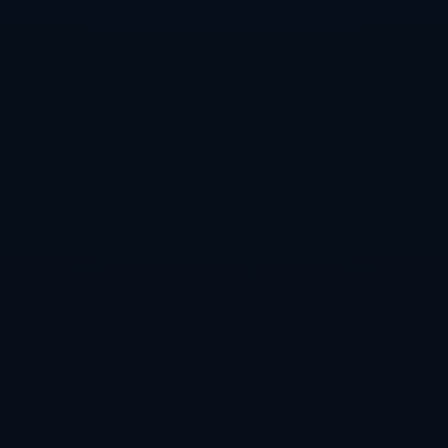
典型案例解析安全与风险的细微差别
为了更直观地呈现安
全与风险在世界杯下注中的差异可以参考这样一个对比案例
玩家A选择了一个经过多方验证的老牌平台在世界杯开赛前
他先用极小额度体验充值投注再模拟多种赛事结算最终确认
提现顺利到账恰逢小组赛某热门球队爆冷淘汰虽然他在那场
比赛中出现亏损但平台结算及时账户记录清晰方便他复盘自
己的判断逻辑相反玩家B被社交媒体广告吸引注册了一个宣
传“无风险高回报”的新平台起初几场小额投注都正常结算让
他放松警惕随后他在淘汰赛前投入了较大利润却在最终想要
提现时遭遇“系统升级审核”“需要继续投注才能解锁提现”等
离谱要求不仅错过了比赛乐趣还伴随长期的维权压力通过对
比可以发现真正的
世界杯安全下注平台
未必保证你场场赢钱
但能保障你在赔率规则资金流转与隐私保护上的基本权益而
所谓“稳赚不赔”的噱头往往正是高风险的信号