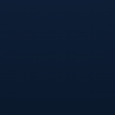
有安全证书是否支持绑定手机号和邮箱并开启登录保护再者
可以查看用户评价但要注意甄别“刷好评”的情况真实的评价
一般会包含使用细节例如充值到账时间提现审核要求不同联
赛或世界杯阶段的结算速度等综合对比后再决定是否进行小
额试投比较理性的流程是先以少量资金测试充值投注与提现
全流程确认无误再逐步提高额度这种方式虽然略显保守但确
实能大幅降低新手在世界杯期间被不良平台“收割”的概率