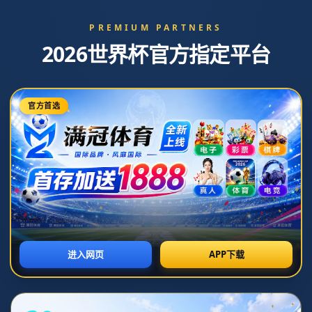
世界杯安全下注平台推荐与解析