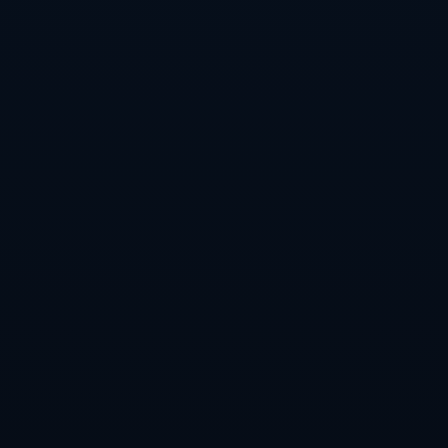
以第二名晋级 在八分之一决赛便撞上早已“等候多时”的劲敌
最终提前出局。那些只看阵容不看对阵路径的玩家 几乎在
淘汰赛刚开始就已经宣告“全线溃败”。这个案例清楚说明 在
2026世界杯竞猜中 决定盈亏的往往不是你喜不喜欢某支球
队 而是你有多认真地研究过他们可能走的那一条路。
识别“潜在黑马”的两大信号
很多人热衷在2026世界杯竞猜中寻找黑马 因为一旦押中 收
益和话题度都极高。但黑马并不是凭空出现的 它们往往符
合两个条件 小组赛签运不错 淘汰赛首轮对手风格相对契
合。所谓签运不错 不一定意味着小组对手都很弱 而是这支
球队的战术风格在小组对比中不吃亏 例如 善于防守反击的
球队遇到几个控球却效率不高的对手。淘汰赛首轮对手风格
契合 则意味着 他们面对的是一支“能让自己踢出节奏”的球
队 而不是会全面压制自己的强队。识别这些信号时 不需要