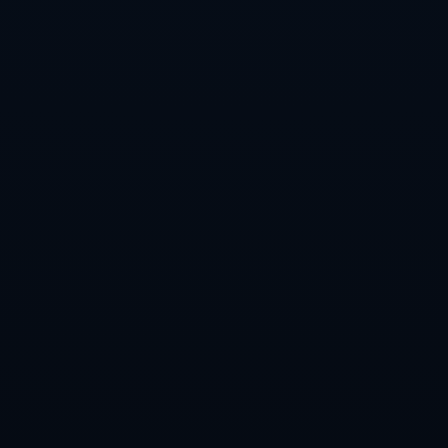
复杂模型 只要结合战术特点 主教练临场调整能力 和历史交
锋表现 就可以在大多数人还在盯着豪门时 提前埋下黑马晋
级的注码。
情绪 与 赔率 之间的隐性博弈
在2026世界杯竞猜的环境中 赔率并非纯粹反映实力 它同时
折射出大众情绪与投注倾向。某些传统强队往往被“情怀溢
价” 赔率被压得很低 但他们真实的晋级路径却充满陷阱 例
如可能连续遭遇擅长防守的球队 或者必须在短时间内多次
长途奔波。相反 一些战术成熟却曝光度不高的球队 往往在
八分之一决赛或四分之一决赛阶段存在被低估的空间。如果
你在预测淘汰赛对阵时能准确捕捉这些被忽略的强队 就有
机会在赔率尚未完全修正前完成布局 这也是老练玩家区别
于普通参与者的地方。
动态调整预测 而不是“一注到底”