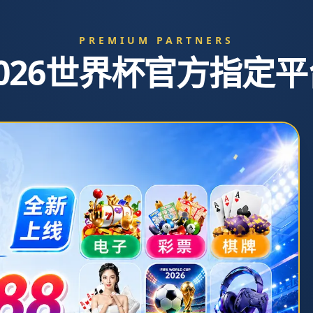
介绍
产品展示
新闻