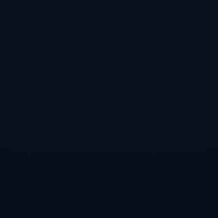
集”到“安全使用”才算真正保护隐私
保护时，很多平台喜欢强调“我们只按需收集”“已取得用户授权”
与存储安全性”。一款世界杯竞猜APP即便最初收集信息合规，如
：一是权限范围过大且难以收回，用户安装时一口气被要求授权
台数据收集依旧持续。二是隐私条款过长、表述模糊，很多人只会
三方，包括合作银行、广告联盟、数据分析公司。三是加密和分
令，导致上百万条投注记录和用户信息在暗网流出。四是缺乏最
账户，APP却为“未来业务拓展”预留极大权限空间，这种预留本
户信息保护”当作一项长期治理工程，而不是一纸合规文档。
带来的警示意义