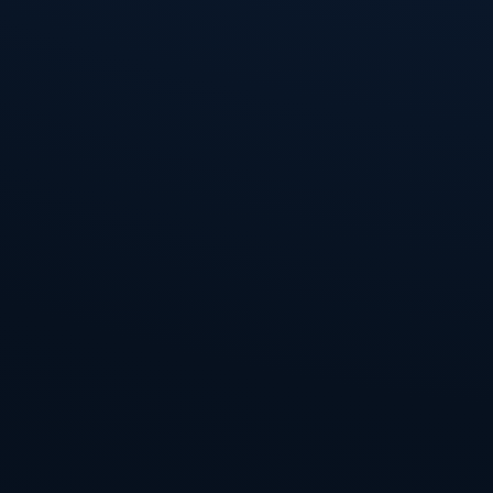
银行卡或
应用要求
一是用于
知名的竞
管，就会
个人信息
很多用户
身份证号
先是财产
需要退款
注频率、
对“赌博
APP详
导你持续