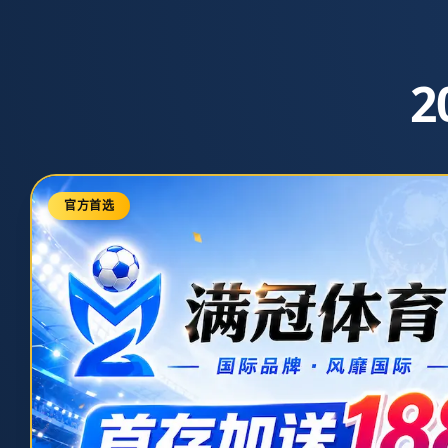
首页
公司
新闻中心
新闻中心