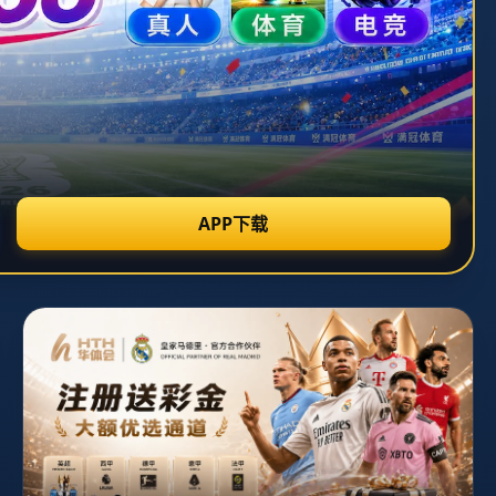
世界杯竞猜APP的隐私保