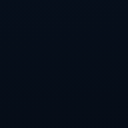
露事件。某款在社交媒体上大量投放广告的竞猜