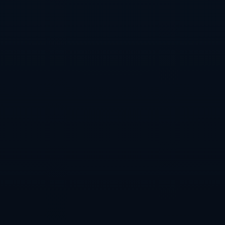
届大型体育赛事期间，已经出现过多起与竞猜平台相关的信息泄