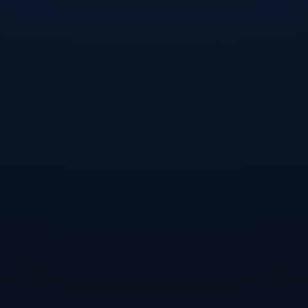
第三方支付账号，推荐比赛需要了解你的偏好，这似乎都“合情合
访问
通讯录、精确定位、设备信息、广告标识符、行为日志
等与
所谓的“风控”和“反作弊”，二是用于精准营销和广告投放，三是
猜APP上线仅几周，下载量却迅速上升，背后靠的往往就是对用
在利益驱动下不断突破隐私边界。
泄露带来的连锁风险
潜意识里觉得：“只是看个球、买个小单，泄露一点信息问题不大
、银行卡号、设备指纹、IP地址、投注记录等碎片信息，一旦被
风险。黑灰产可以利用泄露的号码和投注习惯，配合伪装成客服或
”“账户涉嫌违规需验证”的短信和链接，让用户主动输入验证码或
金额、输赢记录被不当地共享给第三方，很可能影响授信评估、
参与”持保守态度，相关记录流出，可能在社交和职业领域给当事
尽掌握你在世界杯期间的在线时段、消费能力、情绪波动和偏好球
投入，这在成瘾机制上会放大原本的娱乐行为，偏离理性娱乐的