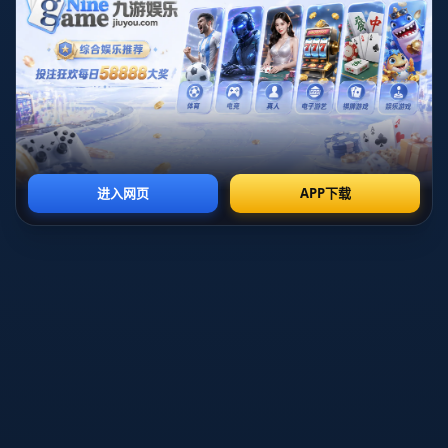
的球队就不得不保守收缩 这也是为什么在预测世界杯走势
时 专业分析往往会将“替补质量”作为重要参数之一
防线配置决定比赛下限
在世界杯这种容错率极低的舞台上 一条稳固防线就像是球
队的最低保障 直播镜头常常会给到中后卫的大范围补位以
及门将的保护区选择 从阵容角度看 若一支球队的中卫组合
具备出球能力 教练就更倾向于从后场组织 而不会一味采用
长传冲吊 例如有些传统强队会在首发名单中安排一名擅长
传控的“自由中卫” 搭配一名对抗强硬的中卫 形成速度与对
抗并存的组合 当你在直播中看到他们频繁上抢 甚至压到中
圈附近时 其实正是这种阵容搭配给予了整支球队向前压迫
的勇气 相反 若后防线脚下技术一般 教练则会通过双后腰保
护 禁区前沿就会成为防守重点区域