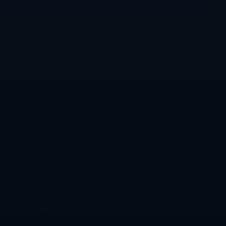
持高度一致 而在淘汰赛阶段 阵容多样性成为决定胜负的关
键 因为对手的针对性研究会更加深入 教练需要根据不同对
手灵活调整战术 比如从双前锋改为单前锋 加强中场密度 或
将边后卫推高 打出边路压制 只有阵容类型足够丰富 才有调
整空间 这也是很多黑马球队止步八强的原因之一 阵容厚度
和多样性无法支撑更深轮次对抗
直播视角下的即时阵容微调与战术信号
世界杯直播中 换人的时间点往往就是战术意图的窗口 当你
看到一名防守型中场被攻击型中场替换 这通常意味着球队
准备增加压上人数 争取进球 若是一名前锋换下另一名前锋
多半是体能与跑动线路的调整 而不是战术结构的彻底改变
此外 教练在场边与替补球员交代战术时 摄像机会特写口型
与手势 这其实是把阵容变化对比赛影响的过程直接呈现在
观众面前 懂得关联阵容与换人节奏的观众 更能提前预判比
赛可能出现的攻守倾斜 比如在第80分钟看到一支领先的球