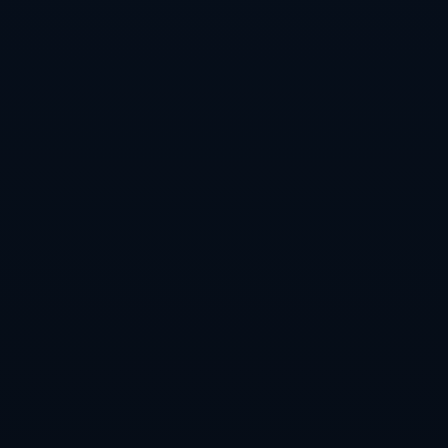
上老将坐镇 中场是技术型球员组合 进攻端则依赖单点爆破
型边锋 直播中你会很清楚地看到球队节奏偏缓 更侧重阵地
战控球 结果在面临高压逼抢的对手时 暴露出转身慢 反击速
度不足的问题 到了下一届世界杯 阵容名单出现明显更迭 后
防线引入速度出众的年轻中卫 边后卫改为能大范围折返的
跑动型球员 中场加入一到两名能纵向冲刺的B2B球员 整体
阵容年龄下降 体能提升 直播中的比赛画面也随之改变 由过
去的慢慢输送 改为更快节奏的由守转攻 这类鲜明的对比案
例显示 阵容更新不仅是换人 更是战术DNA的重塑
从阵容结构预测小组赛与淘汰赛表现
解析世界杯直播时 若希望更系统地预测球队表现 不能只看
某一场的首发 名单结构才是关键 小组赛阶段赛程密集 阵容
轮换能力尤为重要 若一支队伍在同一位置上拥有两到三名
风格相近的球员 教练就能通过轮换保持打法稳定 又兼顾体
能管理 在直播中你会发现即便更换首发 球队整体踢法仍保