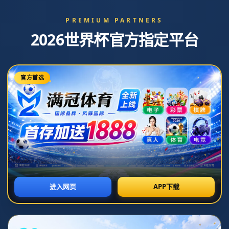
意大利队2-0力克西班牙 实现戴维斯杯三连冠伟业
意大利网球队王朝的第三枚冠冕
当斯文的网球遇上热情奔放的意大利气质时，往往会迸发出