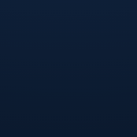
的1比1并不罕见 尤其是对于客场作战的球队 但如果把背景
放进来 这是一场原本被外界视作尤文“应当拿下”的比赛 对
手莱切在整体阵容厚度和经验上都不占上风 却依靠顽强的
防守反击和对细节的把握 让尤文在90分钟内始终难以掌控
比赛节奏 莱切并没有一味死守 他们在边路的冲击和后插上
的第二波进攻多次撕开尤文防线 这暴露了尤文在防守转换
中的若干问题 尤其是在丢球前后 中后场站位出现的松散 链
条衔接不够紧密
从战术层面看 尤文在这场1比1的比赛中依然延续了近年来
偏稳守反击的思路 通过中后场抢断完成快速推进 试图用少
量高质量机会解决战斗 然而 当对手有针对性收缩中路 把尤
文逼向边路时 传中质量和禁区内跑位的欠缺就显得非常刺
眼 团队更多依赖个人灵光一现 这与一支志在争冠或至少稳
定拿到欧战资格的球队形象并不完全匹配
联赛3连胜终结的心理冲击与现实提醒 对于尤文来说 联赛3