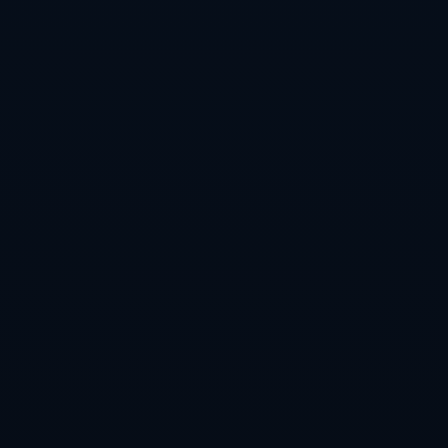
戴维个人层面的调整与成长空间 对于戴维而言 这粒点球的
罚丢从短期看会成为赛后的舆论焦点 但从长期看 这恰好是
检验其心理承受能力和领袖气质的时刻 一名真正的核心球
员 不只是通过进球和助攻来证明自己 也需要在犯错之后迅
速修复状态 承认失误 承担责任 并在下一场比赛中完成自我
救赎 这种从挫折中爬起来的能力 往往比一串完美数据更能
说明问题