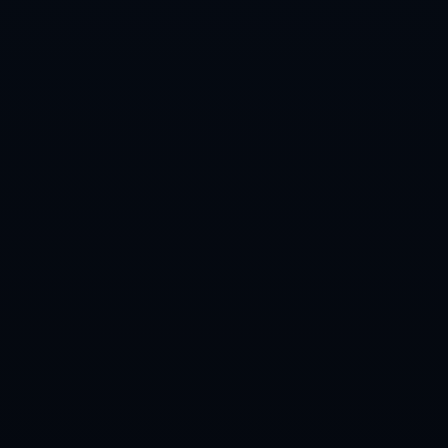
是一套在不同对手 不同场景下都能维持基本质量的整体打
法 稳定的防线 清晰的中场结构 以及在压力之下依旧敢于承
担责任的核心球员 这些才是比分背后更值得追求的东西
从这个角度看 “戴维罚丢点球 尤文1比1莱切 联赛3连胜终