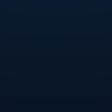
连胜是一段重要的士气累积期 球员信心上升 舆论环境改善
教练组也更有空间尝试微调战术 但连胜往往也会制造一种
隐形的幻觉 让球队误以为自己已经走在正确的快车道上 当
1比1莱切的结果出现 尤其是以“戴维罚丢点球 联赛3连胜终
结”这样的方式写进赛后标题时 全队就必须面对一个现实 那
就是目前的尤文仍然脆弱 一个点球 一个丢位 一个注意力下
降的瞬间 都可能让辛苦积累的局面瞬间归零
从心理层面看 连胜终结并不总是坏事 对一些靠精神属性和
传统底蕴支撑的球队来说 适时的平局或者小小的挫折 反而
会让球队更清醒 关键在于 球队如何解读这场平局 如果将其
单纯视作运气不佳 或者只是戴维个人的失误 那么隐患极有
可能在接下来的赛程中再度放大 如果能把它看成一个集体
复盘的契机 从点球产生的过程到整场比赛的节奏掌控再到
最后阶段的临场调整 都进行系统检视 那么这个1比1便具有
长期价值