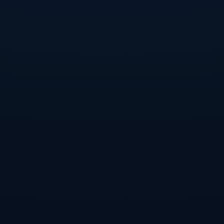
从案例看点球与球队气质的关系 在足球历史上 点球从来不
是一个简单的技术环节 很多豪门都经历过类似的节点 例如
有球队在连续赢球之后 在看似优势明显的比赛中错失点球
被迫接受平局甚至翻盘 赛后往往会归结为“运气不佳” 但深
入分析会发现 这些比赛往往有共性 比如在取得连胜之后 球
队节奏变慢 对对手准备不足 防守端略显自满 进攻端缺乏耐
心 这类背景下出现的点球失误 很少是完全孤立的偶然事件
把这个逻辑对照到尤文身上 我们会发现 莱切并非是一支能
够轻易被压制的球队 他们的整体防守纪律性很强 逼抢和协
防节奏明确 在这种对手面前 如果尤文在上半场没有建立起
足够的威慑力 让对方感受到明显压力 那么随着时间流逝 莱
切的信心只会逐渐增长 当比赛进入关键时段 点球的心理压
力就不仅仅来自比分本身 还包含着此前90分钟内容累积而
成的复杂情绪 这会潜移默化地影响罚球者的选择与判断
战术层面尤文仍需解决的几大问题 首先是中场衔接问题 在