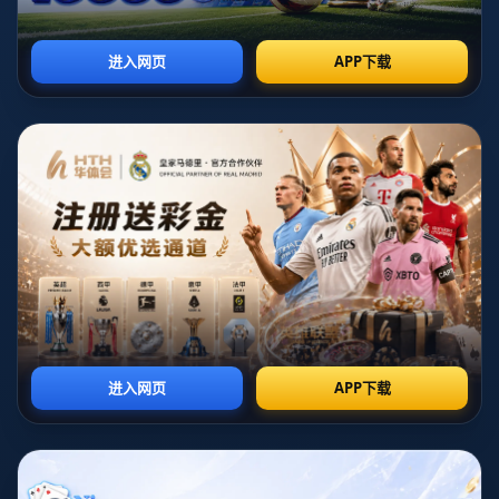
斯坦福桥的灯光再次亮起，伦敦的夜空却比以往任何时候都
沉甸甸——一场看似“传统节目”的伦敦德比，此刻被赋予了
英超冠军走向的决定性意义。切尔西主场迎战阿森纳，这不
仅是蓝军与枪手之间多年的恩怨对决，更是本赛季争冠格局
中的关键节点：阿森纳要在客场拿到三分，才能在激烈的榜
首之争中继续掌控主动权；而切尔西则希望以一场胜利，宣
告自己从低谷中真正走出，同时用实际行动影响冠军归属。