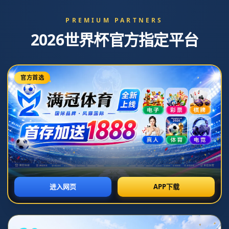
伦敦德比从未如此关键！枪手客战蓝军，英超冠军