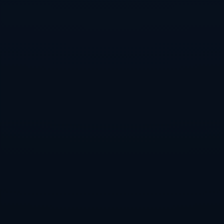
此，这场伦敦德比被视为检验阿森纳“抗压能力”的试金石
——要想成为真正的冠军球队，就必须学会在这种细节决定
一切的大战中，把命运牢牢掌握在自己脚下。
阿尔特塔在赛前的准备，也被外界高度关注。如何在保持控
球的避免被切尔西的反击打身后？如何在高位压迫中做好防
守保护，防止中场身后暴露出大面积空当？如何在情绪高涨
的德比氛围中，控制节奏而不是被节奏控制？这些都是枪手
主帅必须解答的战术难题。人们期待看到的是一支冷静而凶
狠的阿森纳——在合适的时刻加速，在危险的节点降速，用
成熟的比赛管理把90分钟当成漫长的“冠军面试”逐段拿下。
切尔西方面，主帅同样明白，阿森纳已经不是过去那支稍一
施压就会自乱阵脚的球队。蓝军需要在压迫强度和出球准确
性之间找到平衡，通过快速转换打阿森纳防线身后，同时利
用定位球和个人能力寻找破门机会。德比战从来不缺少话
题：年轻球员的爆发、老将的关键时刻、临门一脚的成与