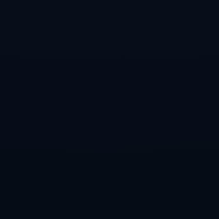
败，都会成为赛后所有讨论的焦点。对于蓝军来说，拿下阿
森纳不仅意味着积分和排名上的收益，更是对球迷和自己的
一种交代——球队的重建并非空谈，他们依然有能力在英超
最高舞台上左右冠军归属。
从更宏观的联赛格局来看，这场伦敦德比的结果，很可能直