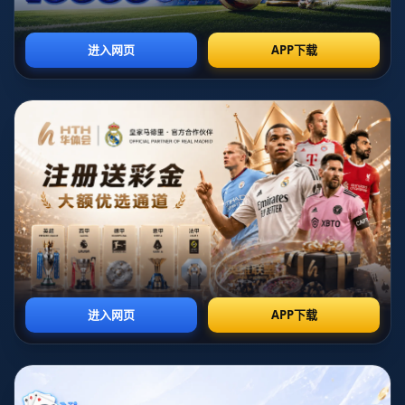
队伍，无论是支点做球、肋部拿球还是禁区内的终结能力都
堪称教科书级别。在图赫尔离开后的全新体系中，凯恩依然
是进攻端的第一核心，他的存在不仅意味着稳定的进球，更
意味着为身后和两翼球员创造空间。与此前单纯依靠他个人
终结有所不同，新赛季的拜仁更加注重整体联动，凯恩将更
多参与组织和串联，让边路和中场的进攻人才有更大发挥空
间。