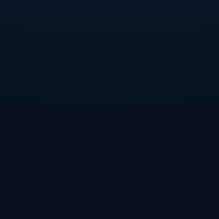
与后腰组织推进，中场则由一名节奏掌控者负责分配球权，
另一名更具前插属性的球员负责冲击对手肋部防线。在这个
框架下，凯恩经常会回撤到中场与锋线之间，吸引中卫出
防，为奥利塞和格纳布里创造攻击中路和空当的机会。当对
手回收保护中路时，拜仁的边后卫会适时前插，形成立体化
的边路进攻。如此一来，只要传递速度与跑位默契达到标
准，拜仁几乎可以在对方半场打出层层递进的压迫感。
葡萄牙体育这边同样不容小觑。作为葡超传统强队，他们近
年来在青训与引援方面成果显著，球队节奏快、冲击力强，
擅长通过短传渗透和边路快速推进撕开对手防线。面对拜仁
这样具备绝对控球能力的豪门，葡体大概率会采取中后场有
序收缩、伺机反击的策略。他们会重点压缩禁区前沿的空
间，尽量不给凯恩轻松拿球、转身与起脚的机会，同时通过
中场的拦截、抢断，试图发起快速过渡。一旦拜仁的边后卫
压得过高，葡体的边路反击将成为重要武器，这对拜仁的防
线专注度是严峻考验。