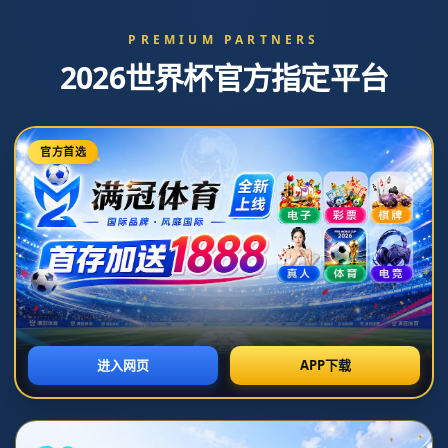
拜仁vs葡萄牙体育：凯恩领衔，奥利塞、格纳布里