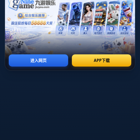
引人注目的新援迈克尔·奥利塞则是这场比赛的另一大看
点。这位技术细腻、视野开阔、既能内切打门又能送出精妙
直塞的边锋/前腰型球员，此前在英超的表现已让他声名鹊
起。加盟拜仁后，外界普遍关注他能否在更高平台上复制甚
至放大自身优势。这场对阵葡萄牙体育的较量，将是奥利塞