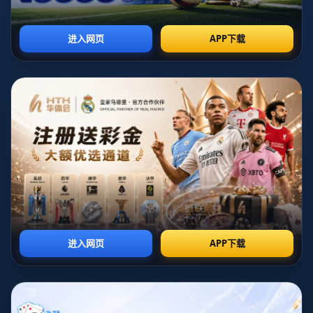
据行业人士透露，AC米兰目前的球衣主赞助合同价值大约
在年薪2.5亿元人民币上下，折合约3000多万欧元。对一支
拥有悠久历史、七次捧起欧冠奖杯、在全球范围内拥有庞大
球迷基础的传统豪门来说，这一数字在情感层面显得有些
“名不副实”。与之形成鲜明对比的是，曼城和曼联的主赞助
合同早已突破年薪五六亿人民币的大关，两家俱乐部的赞助
收入均超过AC米兰的两倍。以曼城为例，在近十年内凭借
场内外的持续成功，球队商业价值和全球影响力呈现爆发式
增长；而曼联凭借长期深耕亚洲和北美市场，无论是社交媒
体数据、转播覆盖还是商业开发能力，依旧保持着世界顶级
水准，这些都直接体现在赞助报价上。