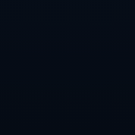
站在AC米兰的角度，这份“2.5亿元”的数据既是现实写照，
也是一种鞭策。俱乐部正在努力通过年轻化建队策略、数据
驱动选材以及更专业的运营团队来提升整体竞争力。一方
面，管理层清楚，只有继续保持在联赛和欧冠中的高竞争
力，才能吸引更多国际品牌青睐；如何在忠实老球迷与新生
代球迷之间找到平衡，既延续米兰传统文化，又打造符合当
代传播特点的内容和形象，也是影响赞助议价的重要因素。
随着俱乐部新球场计划的推进，以及意甲整体在国际化推广
上的持续尝试，外界普遍认为，AC米兰的商业收入仍有不
小的上涨空间，但需要时间和耐心。
从整个欧洲足坛来看，豪门俱乐部之间在商业收入上的分化
趋势仍在加剧。英超的“金元虹吸效应”使包括意甲、西甲在
内的其他联赛整体承压，不少传统劲旅在转会市场上不得不
精打细算，以更具性价比的方式维持竞争力。这种现实环境
下，像AC米兰这样仍然能够保持一定赞助规模、同时在竞