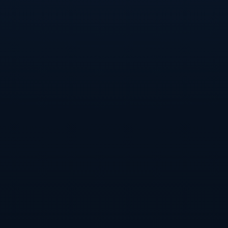
AC米兰近年来在赛场上有所回暖，拿下联赛冠军、重返欧
冠淘汰赛阶段，重新点燃了球迷激情，圣西罗球场的上座率
和主场氛围也重新成为意大利足坛乃至欧洲的一张名片。在
商业层面，米兰仍处于“追赶者”角色。俱乐部近年多次强
调，要通过稳定的体育成绩带动品牌价值提升，同时推进新
球场项目和全球市场开发，以打破现有收入天花板。但现实
情况是，在全球足球商业资源向少数顶级俱乐部集中、英超
整体吸金效应扩大的背景下，要想短时间内将主赞助收入提
升到曼城、曼联的档次，并非易事。这一差距不仅体现在单
一赞助合约金额上，也体现在周边衍生品、电商、会员体系
及海外市场开发等更广阔的盈利版图中。