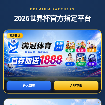
豪门球队赞助商费用曝光！AC米兰2.5亿元 不如曼城
和曼联的一半