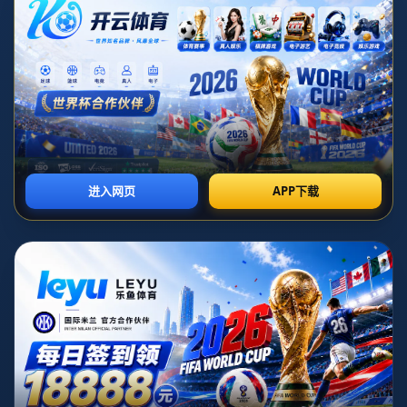
意大利当地时间近日，有关欧洲豪门俱乐部球衣赞助费用的
一组数据在业内流出，引发了广泛关注。其中，AC米兰与
主赞助商之间的合约金额仅约为每年2.5亿元人民币左右，
这一数字不仅远低于英超劲旅曼城和曼联的赞助收入，甚至
还不及这两家英超豪门的一半。随着现代足球商业化程度不
断加深，球衣胸前赞助早已成为俱乐部重要的经济命脉之
一，而此次数据对比在一定程度上折射出当下欧洲足坛商业
格局的变化，也让人再次感受到意甲与英超在吸金能力上的
巨大差距。