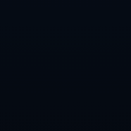
技层面缓慢回升的球队，反而被视作一种新的发展样板：不
再盲目追逐天价报价，而是通过稳健经营逐步累积商业信誉
和竞技形象。此次赞助费用曝光，让外界直观看到了米兰与
英超豪门之间的差距，但也从另一个侧面提醒人们，豪门身
份在现代足球时代需要靠持续表现和精细运营不断“续费”，
历史荣誉可以带来基础关注，却无法永远支撑顶级商业估
值。