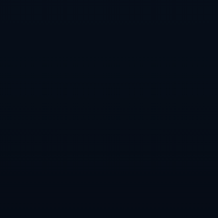
下成为赛后讨论的焦点。
但客观来说，本场比赛更多暴露的，或许是球队整体层面的
问题——无论是防守端的沟通、轮转换防的执行力，还是替
补阵容的火力支援，都明显不足。布朗已经在个人能力范围
内做到了极致，他试图用一己之力去填上这些裂缝，却终究
发现，篮球场上的“短板定律”不会因为某个人的数据爆炸而
改变。当队伍整体无法形成合力，个人英雄主义就注定很难
转化为胜利的果实。