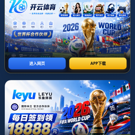
当终场的蜂鸣声划破空中短暂的寂静，记分牌上冰冷的数字
定格，杰伦-布朗低着头走向替补席，他全场砍下34分8篮板
7助攻1抢断3封盖的华丽数据，却只能在无奈与苦涩中接受
“无力回天”的现实。这本该是一场足以载入个人数据簿的代
表作，却最终成为一场经典的“空砍夜”——他的每一次强
攻、每一记追帽、每一次突破分球，都没能改变球队失利的
结局。