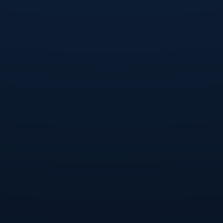
夹，再到高位延误，他始终保持冷静，通过不断地攻传结合
来撕裂防线。第三节中段的一次回合，他先是利用掩护摆脱
防守者，强行突破到篮下，吸引两人包夹后突然一个空中延
迟，将球分到底角，助攻队友命中三分。这样的“吸引防守-
撕裂空间-再分球”的回合，本场比赛屡见不鲜，最终他将全
场助攻数定格在7次，极大程度上盘活了球队的进攻体系。
但问题在于，布朗送出了机会，队友却并不总能把握。多次
他在突破后精准找到外线空位，球被稳稳接住，却只能以一
记砸筐而出的三分结束这一回合。部分回合中，他在挡拆后
与内线完成漂亮的配合，传出了极具威胁的空位上篮机会，
却因为终结力度不够或者对抗不足，被对手干扰或者封盖。
数据统计之外的那些“潜在助攻”，悄无声息地消失在了失误
与打铁声中，也让布朗在竭尽全力之后，逐渐显露疲态。
更具讽刺意味的是，每当布朗用个人能力拼命将分差缩小，
对手总能在随后一波进攻中毫不手软地予以回应。第二节后