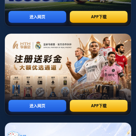
从开局第一回合开始，布朗就展现出不同于以往的侵略性。
面对对方的高强度防守，他多次选择主动持球发起进攻，而
不是简单地在弱侧等待机会。首节刚过半，他便通过一次强
硬的突破上篮、一次借掩护后的急停中投，以及一记反击中
的惊天劈扣，迅速将自己的手感“打热”。无论是空切顺下的
终结，还是外线接球后的干拔三分，布朗都打得干脆果断，
仿佛提前进入季后赛模式。他不断用进攻火力强行拉住比分
差距，用一人之力与对方整条防线“对着干”。
篮球从来都不是一个人的游戏。当布朗在进攻端连续砍分的
他眼前的现实却愈发冷酷——球队在防守端频频漏人，轮转
换防慢半拍，外线防不住对手的三分，内线又无法限制对方
的冲击力。布朗一度尝试在防守端加码，利用自己的身体条
件连续送出3记封盖，其中有一次干净利落的大帽更是直接
扇飞了对手的上篮，瞬间点燃了主场的情绪。他还在防守端
积极补位，协防扑点、协防内线，甚至不时回头怒吼提醒队