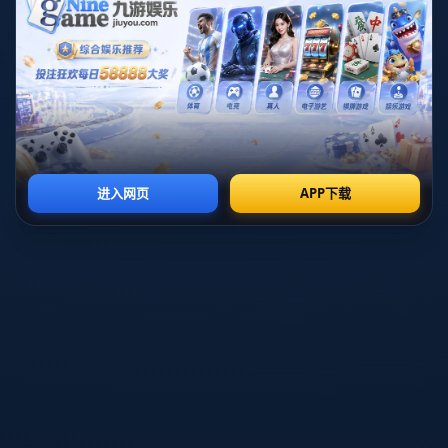
友站位。但个人的防守意志无法弥补整体防线的松散，对手
总能在关键时刻找到空位投篮或者多打少的机会。
如果说得分仅仅是布朗的“基本业务”，那么本场比赛他在组
织端的表现，足以让所有质疑他持球能力的声音暂时安静下
来。面对对方不断变化的防守策略——从人盯人到夹击包