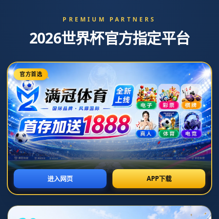
世界杯預選賽12強賽阿曼陣容名單.