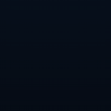
创造得分机会。
*战术布局：稳中求胜*
面对众多世界级对手，阿曼队在12强赛中的战术布局可谓
是“**稳中求胜**”。主教练善于利用球队的速度优势，采用
快速反击的打法在比赛中捕捉对手的防守漏洞。这样的战术
安排不仅有效提升了阿曼队的得分率，也使他们在比赛中保
有较高的防守强度。
*成功案例：对阵日本*
在对阵亚洲强队日本的比赛中，阿曼队成功展示了他们的实
力和战略智慧。尽管日本队在纸面实力上更胜一筹，但阿曼
凭借对比赛节奏的精准掌控和出色的防守反击，最终将比分
锁定在1-1，令人印象深刻。
**总结洞察**