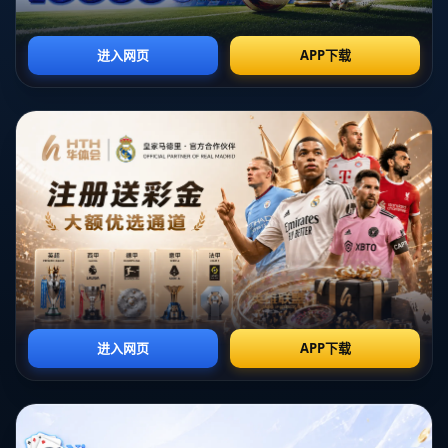
梅西，这位阿根廷球星，被誉为当今世界上最伟大的足球运
动员之一。每当他缺席比赛，尤其是在关键赛事中，都会对
球队的表现产生巨大影响。以迈阿密国际为例，这支相对较
新的美职联球队由于梅西的加盟，人气和实力都得到了极大
的提升。然而，当梅西未能上场时，球队在进攻和防守上显
得有些无措，面对纽约红牛的猛烈攻势，最终以0-4告负。
**苏亚雷斯的表现和黄牌**
苏亚雷斯在比赛中因黄牌被进一步关注，这不仅仅因为他的
个人表现，也由于他在场上扮演的关键角色。虽然这位乌拉
圭前锋有着丰富的比赛经验和出色的得分能力，然而在对阵
纽约红牛的比赛中，他却表现平平，并在争抢中情绪失控，
导致领到黄牌。这样的事情提醒我们，即使是经验丰富的老
将，在比赛的高压下也难免失态。