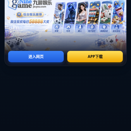
**纽约红牛的战术成功与团队协作**
对纽约红牛而言，这场比赛展示了他们良好的**团队协作能
力**和**高效的比赛策略**。尽管他们面对的是缺少梅西的
邁阿密国际，但他们没有掉以轻心，依然严格执行赛前的战
术部署。从防守到进攻，红牛队展现了强大的整体性和灵活
性。他们利用快速反击和精准的传球掌握了场上的节奏，频
频创造出进攻机会并最终大获全胜。
**案例分析：团队协作的重要性**
我们可以参考其他球队的案例，理解团队协作对比赛的重要
性。例如，在过去的英超联赛中，莱斯特城在没有超级巨星
的加持下，通过团队协作和合理的战术安排，成功赢得了联
赛冠军。这也是为何即使拥有像梅西这样的顶级球员，迈阿
密国际仍需注重整体的战术和团队合作，确保其他队员能够
在关键时刻挺身而出。例如，**利物浦在2019年欧冠逆转巴
塞罗那**的经典比赛中，通过全员的协作和执行力，创造了