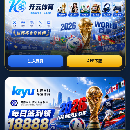
**标题所揭示的比赛事件分析：确保团队的稳定性与竞争力
**
在足球的世界里，每一场比赛都充满了不确定性，即使有超
级巨星如梅西在队伍中，他的缺席也可能成为比赛的转折
点。最近，纽约红牛以4-0的比分战胜了迈阿密国际，梅西
未能上场，而苏亚雷斯因为黄牌被关注。这不仅使得球迷们
开始思考明星球员的影响力以及团队协作的重要性，也引发
了媒体的广泛讨论。
**梅西的缺阵带来的影响**