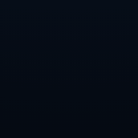
历史。
**未来的展望**
梅西的缺席与苏亚雷斯获得黄牌的比赛，成为了一次重要的
反思机会。在未来，球队需要考虑如何在缺少明星球员的情
况下保持竞争力，提高整体战斗水平。对于迈阿密国际来
说，如何在梅西不在的情况下继续保持竞争力，将是一个值