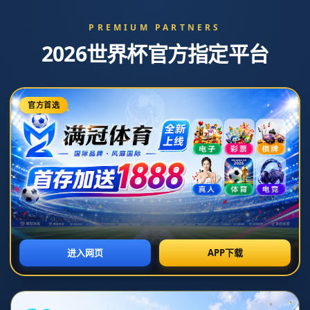
梅西不上場蘇亞雷斯黃牌！紐約紅牛4-0戰勝邁阿密
國際！.