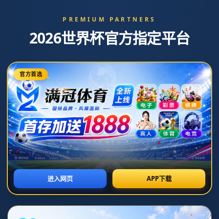
分析巴薩無法簽回梅西原因：經濟狀況不允許+出售
球員談判無進展.