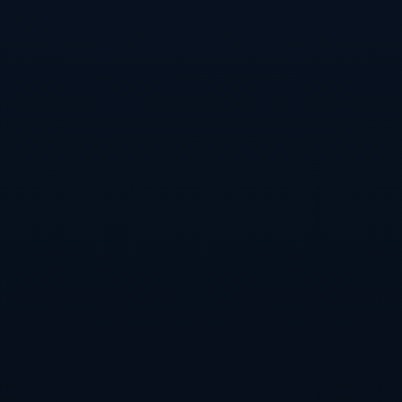
来数年的电视转播权和部分俱乐部资产以求短期内平衡账
面，但这些动作带来的只是临时缓解，而非长期解决方案。
即便梅西愿意放弃大量薪资回归母队，巴萨依然难以在西甲
联盟的规范下满足他的注册要求。这对巴萨而言是一项复杂
的挑战，尤其是在球队需要保持竞争力的情况下，减少整体
薪资开支并不容易。
### **转会运作陷入僵局，出售球员无突破**
为了解决经济上的束缚，巴萨确实计划通过出售球员腾出薪
资空间。然而，*这一策略的实际执行遇到了严重瓶颈*。首
先，俱乐部中许多非核心球员并未吸引到其他俱乐部的积极
报价。例如，法国后卫克莱芒·朗格莱（Clement Lenglet）
在谈判中充满波折，这仅仅是冰山一角。
此外，一些高薪但状态不佳的球员成了俱乐部的“累赘”。以
菲兰·托雷斯（Ferran Torres）和弗兰基·德容（Frenkie de