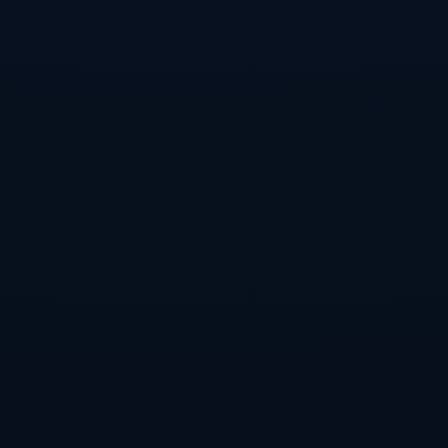
当下的马赛主教练强调高位压迫与全局调度，卡博尼的全能
属性与高强度比赛中的适应能力完美符合马赛的战术要求。
他不仅可以胜任后腰，也能客串前腰，灵活性极高。这种特
点对马赛来说意义重大，尤其是在面对强敌时，他可以作为
“战术棋子”丰富球队打法。