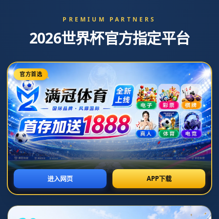
意媒稱馬賽要花3600萬歐買斷卡博尼 還要每年給他
160萬歐.