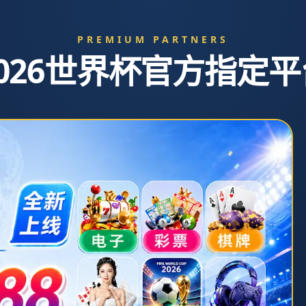
介绍
产品展示
新闻