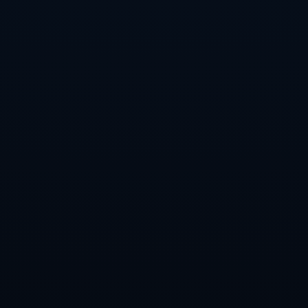
士与意大利的比赛时，不妨看看本届世预赛中表现优异的丹麦队