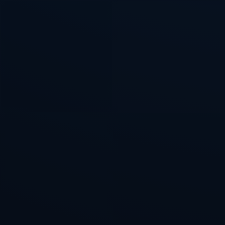
**若日尼
另一方面
实质性突破
门将扬·
的精准脚
**意大利
尽管未能
队伍正在
苛刻的评
**丹麦队的