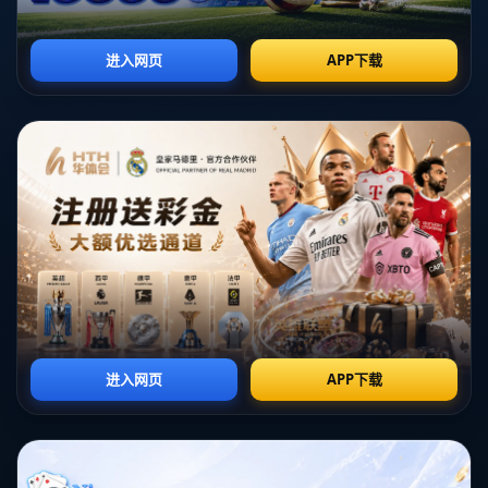
**达利奇的辉煌成就**
兹拉特科·达利奇在2017年接过克罗地亚国家队的教鞭，仅
用一年的时间便将球队带入2018年俄罗斯世界杯的决赛。
尽管最终不敌法国队，克罗地亚取得的亚军成绩已成为该国
足球历史上的最佳纪录。在这次比赛中，达利奇的战术灵活
性和对球员的精准调度得到了全世界的认可。他坚持团队协
作，充分发挥每一位球员的潜力，使得克罗地亚在赛场上展
现出强大的凝聚力和拼搏精神。
**续约背后的考量**