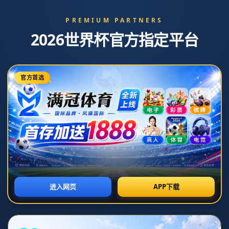
克羅地亞官宣：續約功勛教練達利奇至2026年！.