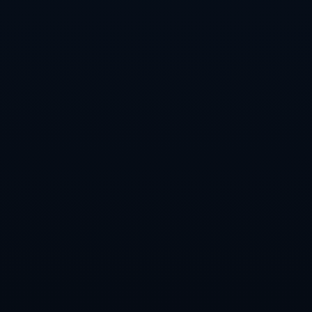
**案例分析**可以参照阿森纳近期与弱旅的比赛表现。比
如，上一场对西布朗取得的大胜其实依赖于对手防线漏洞百
出的局面，而当面对像水晶宫这样的稳健防守时，进攻端的
弱点即刻暴露。从数据来看，本赛季阿森纳对阵积分榜中游
或靠后的球队时，只赢下不到50%的比赛，这在排名竞争中
显然不是一个理想状态。
### **数据佐证与未来展望**
数据显示，阿森纳本场比赛控球率高达67%，但有效射门仅
为4次，进攻效率直接影响了球队的发挥。相较之下，水晶
宫虽然仅有33%的控球率，却多次利用反击制造威胁。如此
高控球却无建树的局面已并非首次出现在阿森纳比赛中，如
何将控球优势转化为进球，将是球队下一步需要解决的难
题。
**总结关键词：英超第18轮、阿森纳、水晶宫、托马斯伤
愈、奥巴梅扬哑火、锋线低迷、中场问题、争四困境**。阿