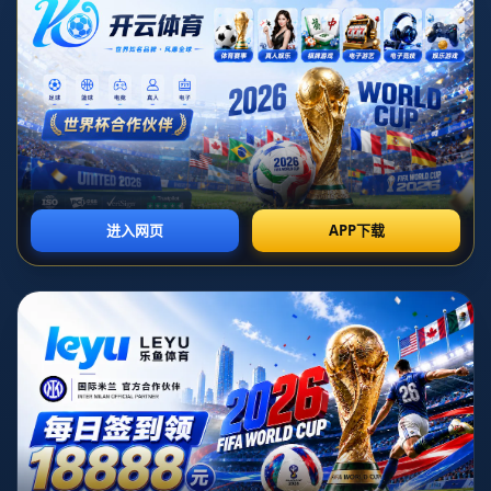
**英超第18轮阿森纳0-0水晶宫，托马斯伤愈复出奥巴梅扬
“哑火”成热议焦点**