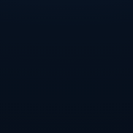
让球迷忧心的另一大问题来自奥巴梅扬的状态。本场比赛，
这位曾经的英超金靴得主再次延续了赛季低迷，与进球无
缘。尽管他全场表现积极，多次试图寻求破门机会，但无论
是跑位还是射门选择，都无法让人信服。在阿森纳急需进球
打开僵局的情况下，奥巴梅扬无力挺身而出。
这并非个例。本赛季以来，奥巴梅扬的表现堪称阿森纳的