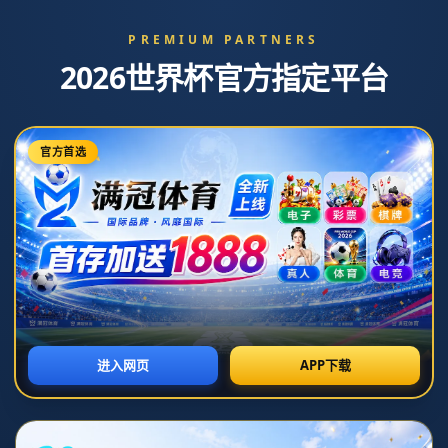
英媒：哈裏-凱恩或在今夏與熱刺前隊友在韓國重逢.