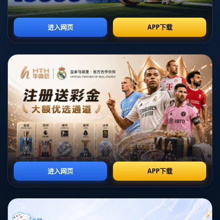
球场视野闻名于世。他自出道以来便一直效力于托特纳姆热
刺，并逐渐成长为球队的灵魂人物。在过去几个赛季中，凯
恩多次成为英超联赛的最佳射手，他的优异表现不仅为热刺
赢得了荣誉，也为自己吸引了全球大量的粉丝。
不过，随着职业生涯的发展，凯恩也开始探索新的足球旅
程。他在2023年夏季转会期间离开热刺，加盟德国的拜仁
慕尼黑，这一转会引起了广泛的关注和讨论。