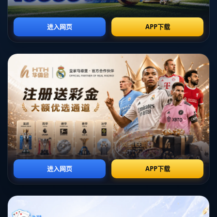
在當今籃球競爭激烈的環境中，**北京隊的主場戰績以14勝
1負的傲人成績**成為了一支不可忽視的強隊。這支球隊的
成功背後，不僅僅是全隊的合作與努力，更重要的是核心球
員的出色表現。本文將深入探討在這種輝煌戰績背後的關鍵
人物——傑曼、周琦和曾凡博。
北京隊本賽季之所以能夠創造如此優異的主場戰績，首先要