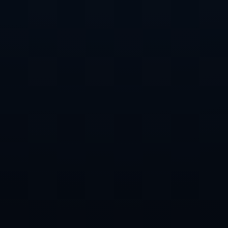
貢獻，亦能在進攻中創造機會。曾凡博的進步速度驚人，無
疑為北京隊的未來帶來了更多可能性。因此，持續培養他的
潛力和挖掘其天賦，將是北京隊未來數年的重要任務之一。
從41歲的球迷到籃球評論員們，大家都對北京隊這個賽季
的成就表達了高度的讚賞。作為中文籃球圈的標杆，這支隊
伍的成功不僅源自於球星們的單獨表現，更在於整個團隊的
凝聚力和默契。**北京隊憑藉堅強的主場戰績和備受矚目的
球員表現，正在吸引著越來越多的籃球愛好者**，他們期待
這樣的成績能夠在接下來的賽季中得到延續和發展。
在這波浪潮裡，北京隊的賽場優勢如化學反應般點燃了球迷
們的激情。無論是傑曼的穩定領導、周琦的防守屏障還是曾
凡博的突破潛能，北京隊的這三位明星球員，無疑將繼續帶
領球隊在未來的賽季中創造更多驚喜。