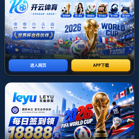
**哈維：菲利克斯展現出正確的態度**