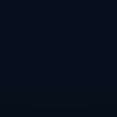
而，天赋虽重要，但如何利用天赋往往取决于球员的态度。
在许多竞技场上，菲利克斯展现出的不仅是高水平的技术，
更是一种永不言败的比赛精神，这正是哈維所称赞的。
哈維在多个场合指出，菲利克斯始终保持谦逊而积极的态
度，愿意聆听教练的指导，努力完善自己的不足。这种态度
赋予了他不断成长的空间，推动他向更高的目标迈进。**哈
維说道：“在人才济济的球队中，保持正确的态度是菲利克
斯的一大优势。”**