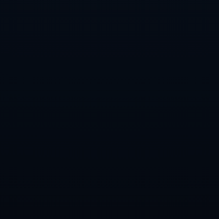
也值得称道。他经常在训练结束后留下来加练，这种**勤奋
和拼搏精神**不仅提高了其技术水平，也在队内生成了一种
良好的学习氛围。哈維对此评论道：“菲利克斯让队友们看
到了态度的重要性，他是年轻球员的榜样。”
在如今竞争激烈的体育世界，**哈維对菲利克斯的赞美**无
疑为年轻球员们树立了标杆。**正如哈維强调，态度常常是
决定一名球员能否成功的关键因素。**由此可见，拥有像菲
利克斯这样坚韧不拔的态度，不仅是球技的展现，更是职业
精神的体现。在未来的日子里，期待菲利克斯继续在赛场上
书写属于自己的传奇篇章。