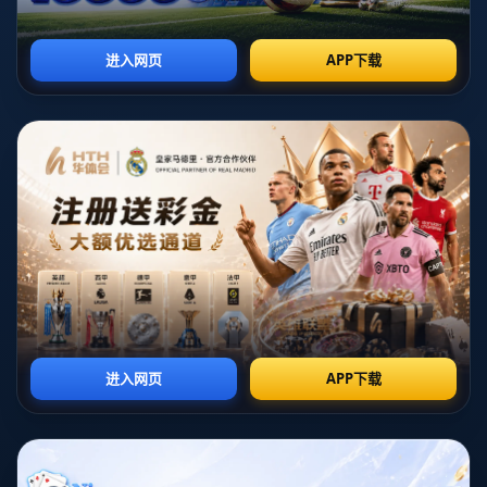
在当代足球领域，态度往往比天赋更能决定一名球员的成
就。**哈維**，作为一位备受尊敬的教练，他对球员的评价
显得尤为重要。近期，他的言论中对菲利克斯的称赞引起了
广泛关注。菲利克斯是一位年轻的足球天才，而哈維对他在
赛场上所展现的态度给予了高度评价。