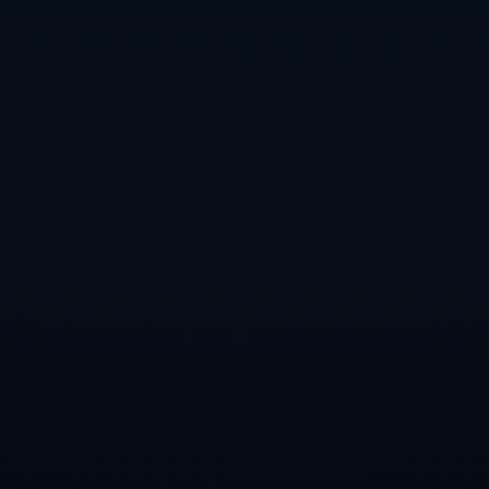
在现代足球赛场上，一名球员要想取得成功，绝不仅仅依靠
技术能力。**心理素质**和**团队合作意识**同样不可或缺。
菲利克斯在面对失败时表现出的从容与反思，显示出他卓越
的心理素质。这不仅增强了他在个人能力上的进步，也使他
能够更好地融入团队，与队友并肩作战。
**案例分析：**
不可否认，菲利克斯曾在比赛中经历过瓶颈期，但他并未因
此停滞不前。相反，他积极调整自己的心态，投入更多时间
和精力在训练中。在一次关键比赛中，他利用教练给予的战
术建议，成功为球队打入制胜一球。比赛后，他表示：“感
谢哈維给予的指导，正是积极的态度让我在困境中找到了突
破口。”
除了在比赛中展现的态度，菲利克斯对待训练的认真和执著