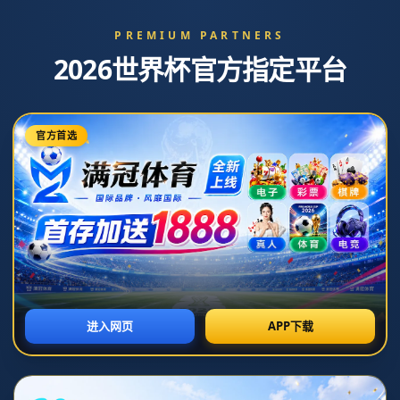
FIFA年度最佳男子足球教練：斯卡洛尼榮耀當選！.