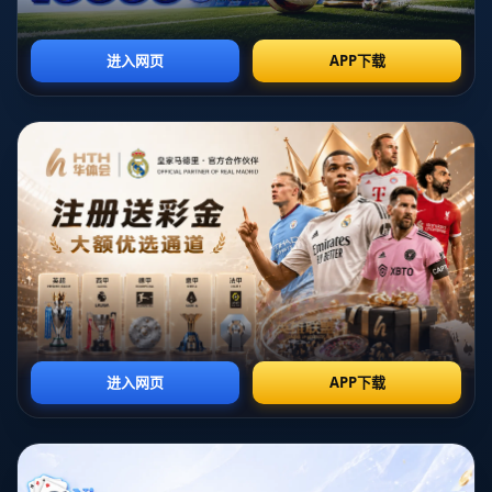
**FIFA年度最佳男子足球教练：斯卡洛尼荣誉加冕！**
*在世界足坛，每一个奖项的授予都代表着对个人卓越成就