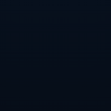
教练**，斯卡洛尼带领球队在激烈的竞争中脱颖而出，获得
了多个重要奖项，使阿根廷重返国际足球的巅峰。
从担任主教练之初，斯卡洛尼面临着巨大的压力与挑战。然
而，他通过**出色的战术调整和敏锐的比赛阅读能力**，迅
速赢得了球员的信任和球迷的支持。他在球队管理上坚持人
性化的管理方式，注重与球员之间的沟通，这不仅提升了球
队的整体士气，还增强了队员们的凝聚力。斯卡洛尼深知，