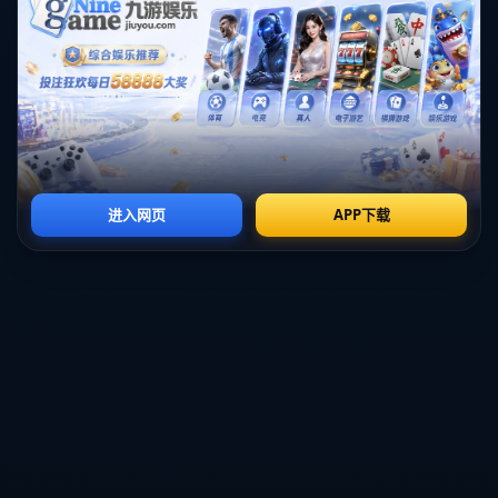
勇士的比赛计划之一就是**利用库里的吸引力施压老鹰防线
**。特雷-杨是老鹰的进攻核心，但由于体型和体能劣势，
他在防守端是一个相对薄弱的环节。当库里通过无球跑动不
断吸引杨的防守，无形之中对老鹰整体的防线形成了撕扯。
更让老鹰头疼的是，库里可以在距离三分线外两步直接出手
得分，压迫防线不断向外延伸，这为像**克莱-汤普森**和**
安德鲁-维金斯**这样的得分手提供了更好的机会。
案例分析：在一记关键得分中，我们看到库里沿着底线快速
跑动，吸引了乔纳森-科林斯和特雷-杨的两人注意。这一瞬
间，格林利用库里的吸引火力找到底角空位的克莱，成功命
中三分。这种传导球的战术证明了库里的无球威胁是勇士体
系的核心武器。
---
### **防守特雷-杨：放任他人碰运气的策略**