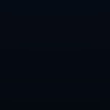
思想并非全无风险，但却能有效地瓦解对方整体进攻体系。
---
### **关键关键词融入小结**
从战术角度看，这场“勇士VS老鹰”的对决很好地诠释了两支
球队核心球员的价值——库里的**吸引力和创造空间能力**
被充分放大，而防守端勇士选择对特雷-杨的“针对性限制”，
通过削弱他对队友的影响来降低老鹰的整体得分威胁。库里
与特雷-杨这两位全明星后卫的交锋，不仅展现了个人的独
特魅力，也进一步丰富了团队篮球的剧情，让人深感篮球的
深度与魅力所在。
Copyright 2024
必威体育官方网站 - betway正版平台 · 全网赛事覆盖
All
Rights by
必威体育