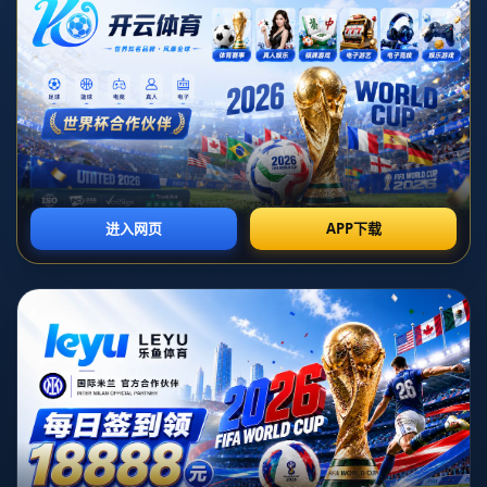
**勇士VS老鹰述评：库里吸引力极致施压，防守特雷-杨放
手其他人碰运气**
两支风格截然不同的球队在赛场上相遇，总能碰撞出令人热
血沸腾的火花。而当金州勇士对阵亚特兰大老鹰，**库里**
与**特雷-杨**这两位充满创造力和威胁的控卫成为了焦点。
不仅仅是个人的得分能力与组织才华，他们对于队友、战术
和防守端的影响力，更将决定比赛的走向。
---