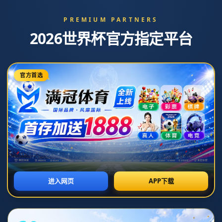
勇士VS老鷹述評：庫裏吸引力極致施壓 防守特雷-楊
放手其他人碰運氣.