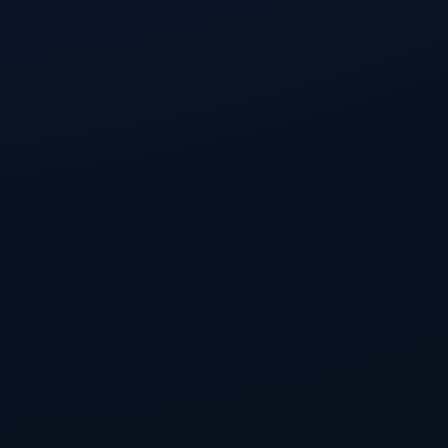
道难题。在这种背景下，姆巴佩选择与巴黎圣日
助俱乐部**避免支付高昂的转会费**。分析数
寻找替代球员，这意味着高额的签约费和薪资支