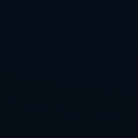
姆巴佩的
的薪资方
酬平衡。
**俱乐部