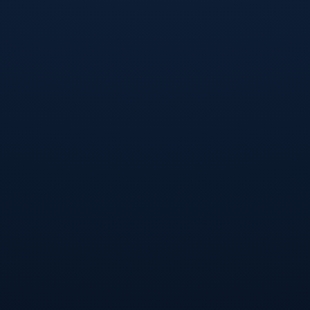
展现忠诚！帮巴黎省百万欧元！**
球界，球员的忠诚度越来越难以衡量，但年轻的法国球星基利安·
的速度和技巧征服了无数球迷，更在经济上为巴黎圣日耳曼俱乐部
帮助PSG节省了数百万欧元，这一举动再次证明他的价值远超绿
会费，姆巴佩以忠诚铸就传奇**