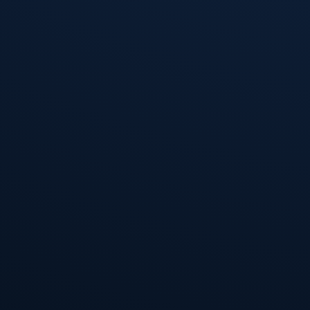
**姆巴佩
在现代足
仅以惊人
个人行为
**节省转