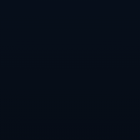
续约并非仅仅是情怀的体现，更是对俱乐部财政健康发展的支持。
案。这不仅确保了姆巴佩的经济利益，还让俱乐部**有效控制薪资
这种务实的态度反映出姆巴佩不仅是一名出色的球员，更是一位拥
的品牌价值提升**