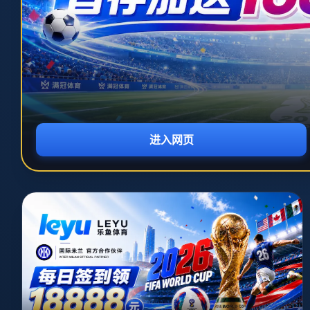
公司新闻
行业动态