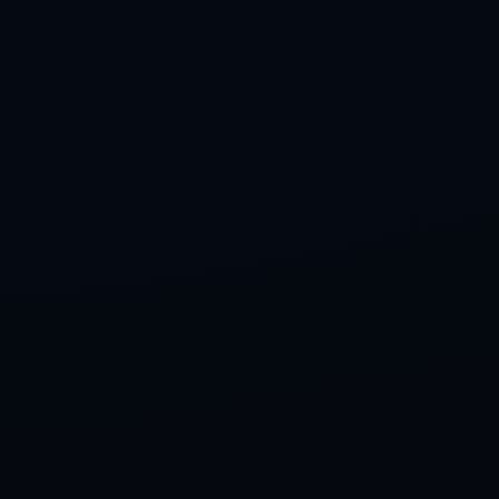
ts by
必威体育
17499