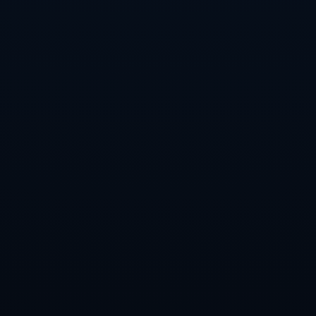
从利物浦球迷到曼城领军人物的跨越**
的**成长历程**告诉我们，偶像的力量不仅在于提供榜样，更在
力，也促成了他现在的辉煌成就。足球世界充满竞争与合作，而
。
布劳内的经历说明，无论童年时热爱哪支球队，重要的是我们如
系或许是一个奇特的篇章，但它更像是一个充满人情味和激情的*