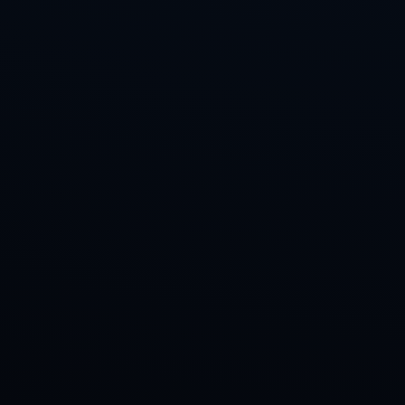
Copyright 20
地址：河