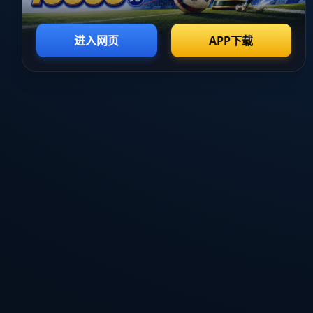
**德布劳
尽管凯文·
意料的起
爱以及他
**1. 德
出生于比
德布劳内
时也因为
**2. 儿