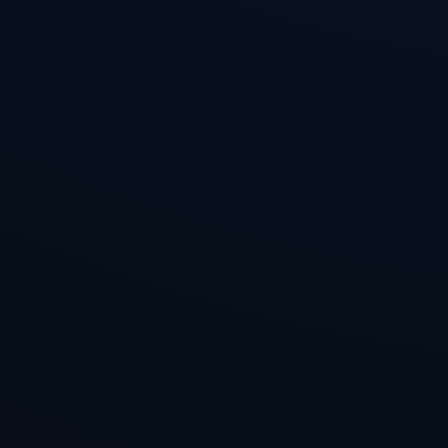
当提到利物
楷模。德
球风和日
**3. 角
令人感慨
内多次在
他不仅消
**4. 案
以德布劳
中，他既
势。这种
领。**