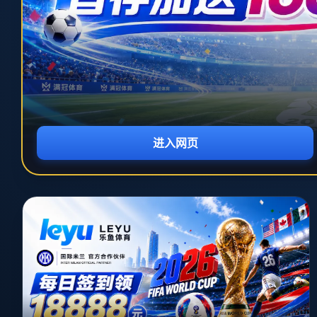
公司新闻
行业动态