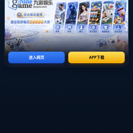
**利兹联的现状与挑战**
当前，利兹联面临着多重挑战。一方面，球队在赛季初期的
一系列失利使得其在积分榜上的位置岌岌可危。另一方面，
球员之间的默契和战术执行力亟待提高。如果继续沿用旧有
战术，自身难保的防线和乏力的进攻可能使他们滑向降级的
深渊。因此，引入一位拥有丰富作战经验的教练显得尤为重
要。