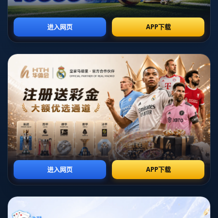
**利兹联换帅：阿勒代斯成接替格拉西亚最热门人选！**对
于利兹联的球迷来说，无疑是一个激动人心的消息。在这个
竞争激烈的英超赛场，当一支球队陷入低谷时，及时调整是
决定其命运的重要一步。随着格拉西亚的离任，谁将成为利
兹联的新掌舵者成为了众人关注的焦点。目前，萨姆·阿勒
代斯被认为是最有可能接手球队的人选，他的到来或许将为
利兹联带来新的转机。
**阿勒代斯的执教优势**
作为一名富有经验的教练，阿勒代斯在英格兰足球界拥有浓
厚的声誉。他曾执教过多支英超球队，以擅长解救“保级危
机”而闻名。他**强调紧凑的防守**和有效的反击策略，为球
队提供了坚实的后防保障。在执教博尔顿、纽卡斯尔及桑德
兰等球队期间，阿勒代斯都展现出了出色的管理能力，**帮
助球队渡过难关并在联赛中站稳脚跟**。