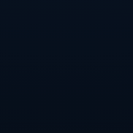
**阿勒代斯的潜在影响**