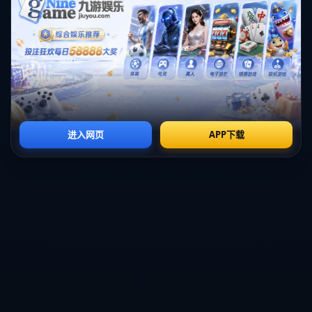
**案例分析：**
在今年年初的一场国际赛事中，**亚尔莫连科**同样有出色
发挥。他以自己的方式重新定义了比赛策略——在进攻端，
他不仅亲自参与进攻更**联动全队**，而在防守时，他积极
回防参与抢断。这种全面的表现令他在那场比赛中也获得了
“全场最佳”的称号。这样的表现无疑证明了他不是一颗**昙
花一现**的流星，而是乌克兰足球未来的明星。
**技术分析：**
对**亚尔莫连科**的分析中，不得不提到他的**技术细节**。
他在比赛中的传球精准度非常高，这得益于他对比赛的**卓
越理解**和绝佳的视野。同时，他的**盘带突破**及**射门能
力**也让许多老牌后卫感到棘手。此外，他在场上的**领导
气质**和**坚定的决心**使他在队友中具有很高的威信。