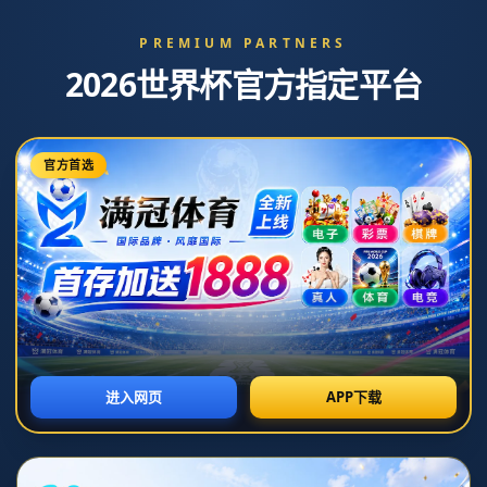
烏克蘭前鋒亞爾莫連科一傳一射 全場最佳.