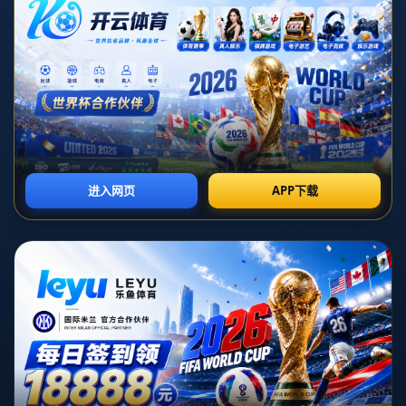
**乌克兰前锋亚尔莫连科一传一射 全场最佳：揭示乌克兰足
球的耀眼新星**
乌克兰足球近年来涌现出了不少杰出的人才，但鲜有像**安
德烈·亚尔莫连科**这样耀眼的天才。近日的一场比赛中，
他以一传一射的出色表现，不仅助力球队获胜，更赢得了
“全场最佳”的称号。这位乌克兰前锋的精彩表现，不仅令足
球爱好者津津乐道，更让人们对乌克兰足球的未来充满期
望。
**亚尔莫连科的出色表现：**