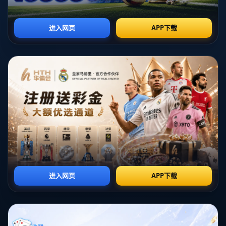
訓練**。這些訓練方案不僅包括技戰術的練習，還涵蓋了體
能的提升和心理的調適。一位曾參加過比賽的球員談到：
“他的訓練課程非常有挑戰性，但正是這些挑戰，讓我們在
賽場上能夠更好地發揮。”
其次，**團隊合作是勝利的關鍵因素**。即使每個球員都具
備高超的個人能力，缺乏協同和默契的隊伍也無法在競爭激
烈的體育比賽中立足。徐正源強調團隊的凝聚力，並通過不
斷的實戰模擬來提升球員之間的合作能力。他曾多次在報導
中提到：“一場成功的比賽，需要的不僅僅是11個球員的同
場比拼，而是一個團隊，**一個整體的力量**。”這意味著，
所有的成員都需要為共同的目標而奮鬥，並在比賽中幫助和
支持彼此。
案例分析上，看看過去一些知名的球隊，像是西班牙的巴塞
羅那和德國的拜仁慕尼黑，他們的成功並不是因為球員個個
名氣響亮，而是因為他們在場上表現出眾的**團隊協作能力