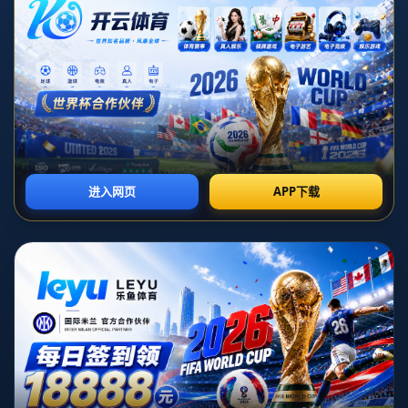
**徐正源：球員們的辛勤訓練最終換來了這場勝利！**——
這不僅僅是一句賽後的感言，這更是對團隊合作、努力和毅
力的完美詮釋。足球場上的一勝一敗，往往被簡化為技術和
運氣的競爭，但徐正源的話告訴我們：真正的勝利來自於**
堅持不懈的訓練和共同的努力目標**。本文將探討如何通過
訓練、團隊合作和策略得以在競技中取得成功。
首先，任何一場勝利的背後都離不開**艱苦的訓練**。訓練
不僅提升球員的技術水平，更磨練了他們的身體耐力和心理
素質。在徐正源的指導下，團隊進行了**系統的和針對性的