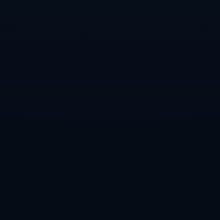
的智慧和果斷讓我們看到了勝利的曙光。”
總結來說，徐正源和他的球員們通過嚴格訓練、卓越的團隊
合作，以及敏銳的策略執行，奠定了最終勝利的基石。這場
比賽的勝利是他們不懈努力的成果，也為其他追求成功的團
隊樹立了一個值得學習的典範。**堅持和合作，是一切輝煌
成就的起點**。