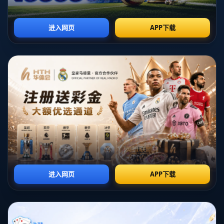
斯奈德的称赞并非无的放矢。首先，这反映了傑倫·约翰遜
在球场上的一种特殊能力，即**提前预判对手的动向**。在
快速变化的比赛中，能否有效预判对方策略并为自己及团队
制定合适的应对方案，是决定比赛成败的关键之一。正如斯
奈德所指出的，约翰遜的过人之处在于他总是能“领跑”对
手，提前半步领悟对方的战术意图，从而做出令对手措手不
及的动作。
其次，斯奈德特别**突出他快速决策的能力**。在橄榄球赛
场上，形势瞬息万变，任何迟疑或犹豫都可能导致进攻机会
的流失甚至失误。而傑倫·约翰遜则以*思维敏捷著称*，他
能在接球的一瞬间迅速分析场上局势，立刻做出最优决策。
斯奈德将这一特质形容为“一种与生俱来的天赋，与严苛训
练的完美结合”。
这一点，在与强队的几次关键对抗中尤为明显。例如，在与
劲敌爱荷华州队的一场比赛中，傑倫·约翰遜凭借自己出色