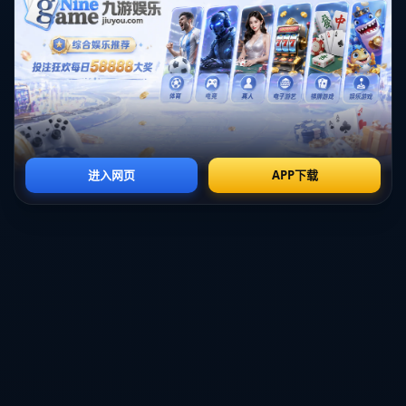
的场上视野和决策能力，多次从对手的重重包围中突出重
围，成功推进并触地得分。他的表现不仅赢得了观众的喝
彩，还为球队奠定了胜局。
上面提到的这些能力，**不仅依赖于日常的训练**，更是对
球员个人素质的高度考验。年轻球员常常在高强度对抗中因
紧张而影响决策。反观傑倫·约翰遜，持续的锤炼和实战经