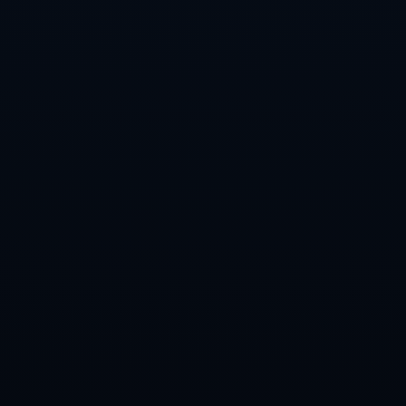
每一場比賽都是一次學習和提升的機會。就算最終結果不如
人意，這些過程中的經驗教訓同樣十分寶貴。成功的球隊往
往會全面分析比賽錄像，找出不足，並在後續訓練中針對性
地改進。*正如歐文所強調，不放棄不只是精神上的支持，
更是持續不斷進步的動力來源。*
在競技體育的世界裡，選擇不放棄不僅僅是一種信念，更是
一種策略和成功之道。在歐文的影響下，越來越多的球隊開