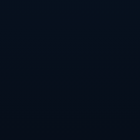
除了體能和技術，心理素質也是決定一場比賽能否成功逆轉
的重要因素。堅持不放棄並不是盲目的自信，而是一種面對
困難時的理性堅持。*運動心理學研究指出，球員在面臨巨
大壓力時，能夠保持冷靜和專注更易於提升賽場表現*。在
這種精神的支撐下，即使面對強大的對手和不利的局勢，他
們仍然能夠咬牙堅持，奮力一搏。
**團隊合作的重要性**