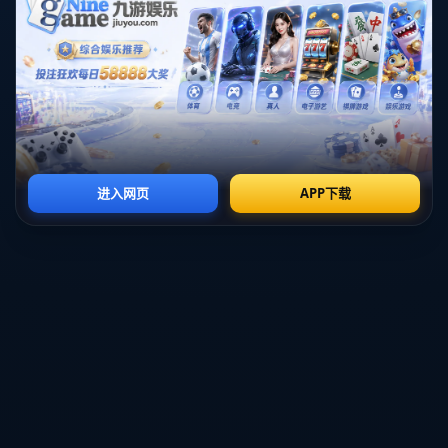
球迷对他的期待与认可。
### **阿森纳的恩泽：难以忘怀的怀抱**
对于史密斯-罗来说，阿森纳不仅仅是他效力的俱乐部，更
是他职业生涯的摇篮。从一个青涩的少年到为球队带来无数
关键时刻的战士，阿森纳在他的成长中扮演了至关重要的角
色。无论是俱乐部提供的**专业指导**，教练团队的**信任