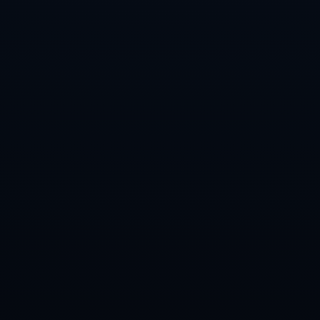
经历共同表明，足球世界没有永恒不变。**重新定义职业路
径**，为生涯寻找更多亮点，是重要且必须的抉择。
**阿森纳送走过无数伟大的少年，**但离别未必意味着关系
的断绝。无论未来史密斯-罗在何处效力，北伦敦的红白将
始终铭刻在他的心中。而他作为*英格兰新生代最耀眼的球
星之一*，未来的道路也将十分值得期待。