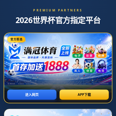
世預賽南美區第17輪巴西4-0智利 內馬爾庫蒂尼奧點
射維尼修斯破門.