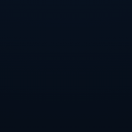
也开启了世界杯历史的新篇章。
排的深远影响**
时间调整不仅仅是对**气候的适应**，而是对全球足球赛季的一
到冬季，这是一个紧张的赛程。为了配合世界杯，各大联赛纷纷
与这场世界级赛事。
来说，这意味着不一样的观赛体验。在冬季，人们通常会有更充
率。正如业内分析人士指出的，尽管挑战重重，但冬季世界杯或
中观看比赛到大到推动全球足球产业的发展。