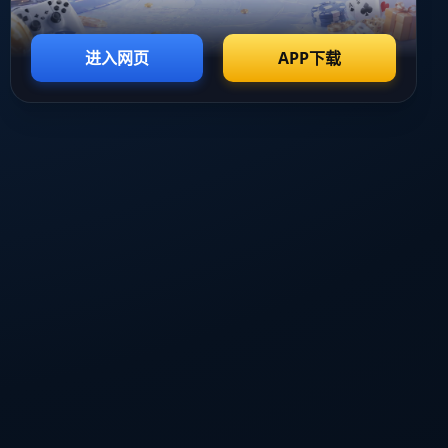
数以亿计的球迷和观众。本文将聚焦于**2022卡
，并分析它对全球足球迷的影响。
体育节日。在这其中，**2022年卡塔尔世界
，但由于卡塔尔的特殊气候条件，2022年的世
是巨大的考验。为此，国际足联（FIFA）做出了一
，这是首次在年末举办世界杯。这一举措不仅解决了气