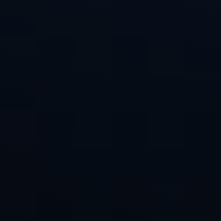
**卡塔尔准
为了迎接
球迷都感