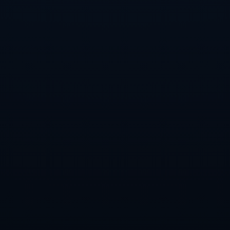
备工作**
这一全球盛事，卡塔尔做出了极其详尽的准备，包括建设现代化
到舒适的环境。举例来说，气候控制技术将在体育场中得到广泛