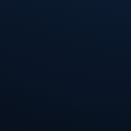
**前言**
在近期的
延续了雷
亚历山大