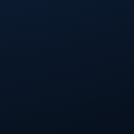
场精彩的胜利击败了华盛顿奇才。这场比赛不仅
将深入分析雷霆队在这场比赛中的表现，并探讨