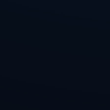
另外，不得
雷霆的进