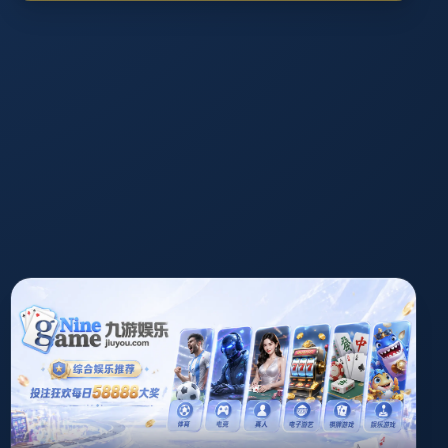
普爾也有31分7助攻 雷霆戰勝奇才