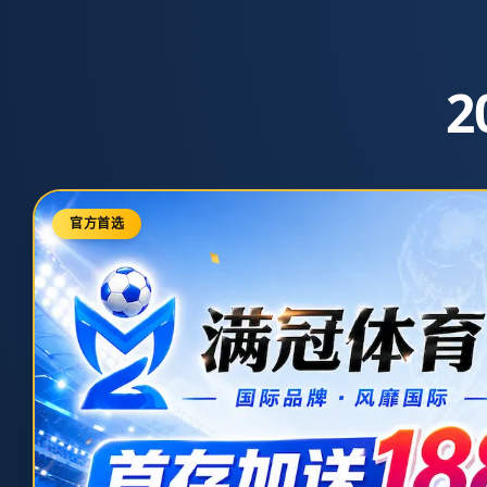
首页
公司
新闻中心
新闻中心