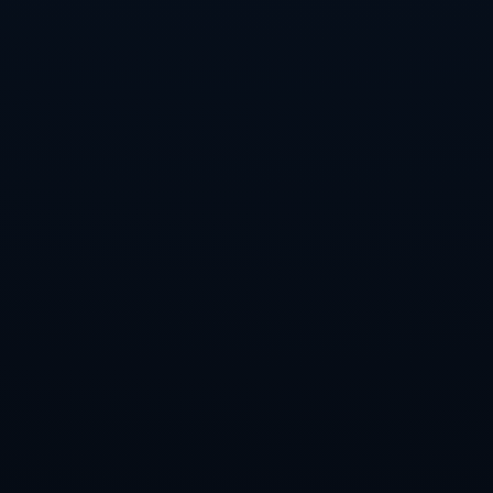
媒體管理能力，善於利用媒體來引導輿論，平衡對錯誤判罰
的關注。
*在整個足球生態系統中，裁判、球員和俱樂部都是不可或
缺的角色。*只有展開全面的制度改革，讓每一個角色的責
任都被正確看待，才能有效地解決“替罪羊”現象，讓足球比
賽回歸公平、公正的本質。