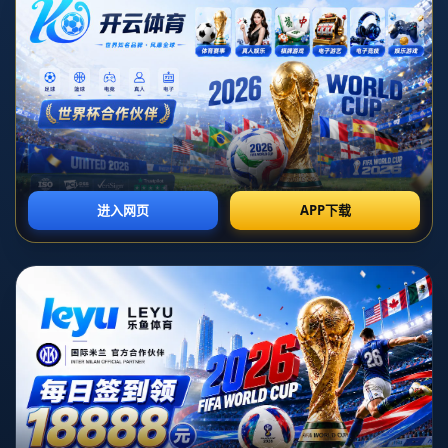
**為什麼裁判像個隱形人 球員和俱樂部卻成了替罪羊？**
在一場激烈的足球比賽中，裁判員的角色至關重要，他們不
僅負責維護比賽的公正性，還擔當著比賽進程的調控者。然
而，許多人注意到，*裁判在比賽中常常被忽視，或者說是
“隱形”的*，而在比賽結束後，焦點卻往往集中在球員和俱樂
部上。本文將探討這一現象，深入分析為什麼球員和俱樂部
經常成為替罪羊，而裁判卻能避開公眾的譴責。
在多數情況下，**裁判的錯誤決定**可能會直接影響比賽結
果，例如誤判點球或忽略紅牌犯規。然而，與此同時，媒體
和球迷卻往往將注意力集中在球員的表現和俱樂部的戰術選