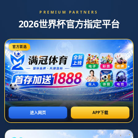
足協杯半決賽次回合山東魯能1-0武漢卓爾 費萊尼打
入全場唯一進球.