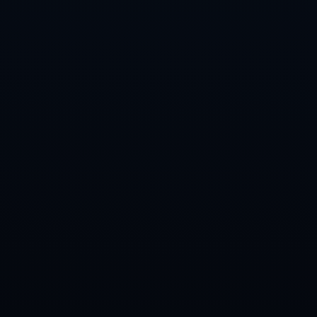
质。这种整体性强、注重细节的打法，恰是鲁能能够保持竞
争力的重要原因。
### **结论：足协杯再次见证经典瞬间**
足协杯半决赛次回合的较量展现了现代足球的速度与对抗的
魅力，同时也让人对费莱尼的能力再次刮目相看。**山东鲁
能依靠费莱尼这粒关键进球如愿晋级决赛**，继续向本赛季
双线争冠的目标迈进。而武汉卓尔虽败犹荣，这场失利势必
会促使他们进行调整，为来年重整旗鼓。
Copyright 2024
必威体育官方网站 - betway正版平台 · 全网赛事覆盖
All
Rights by
必威体育
地址：河南省平顶山市叶县遵化店镇 电话：0371-9717499传真：0371-
9717499
手机：15818705979联系人：必威体育