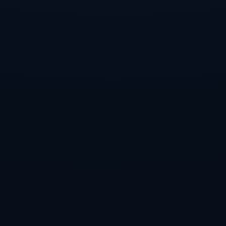
防守反击策略**，完全遏制了卓尔想要通过快速推进产生威
胁的计划。在数据层面，鲁能的控球率虽不占上风，但两翼
传中效率高、逼抢成功率高达70%。
武汉卓尔方面，则稍显急躁，过于依赖单兵突破和边路传
中。虽在比赛尾声一度形成围攻态势，奈何重点射门机会寥
寥，最终未能打破鲁能的铁桶防线。这也逼得球队不得不重
新审视在强队压迫面前的应对策略。
像这类比赛，鲁能的稳固防守让人联想到他们在之前比赛中
的表现。以2022赛季为例，山东鲁能也是通过**“防守+定位
球抢点”组合拳**在客场战胜强敌，充分体现防守反击战术
的优势。费莱尼作为定位球中不可忽视的高点，一直是鲁能
的重要武器，他的表现堪称大场面球员的典范。
### **关键词：鲁能团队协作与费莱尼的“头球艺术”**