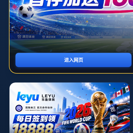
公司新闻
行业动态