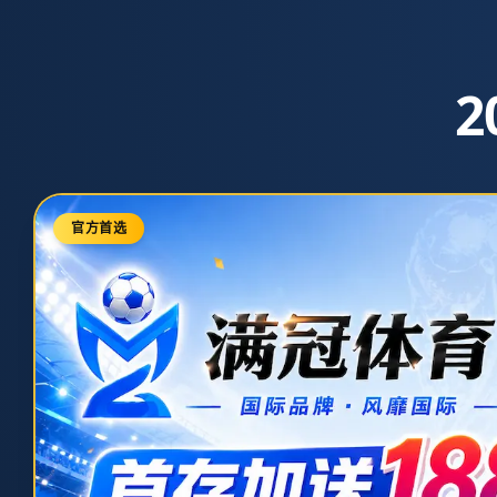
首页
公司
新闻中心
新闻中心