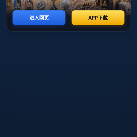
與卡納瓦羅解約：一個時代的終結**
球界，廣州隊一直是一支備受矚目且具有實力的隊伍。然而，近日
：俱樂部將正式與卡納瓦羅終止合約**。這一消息無疑引發了各
羅與廣州隊的合作起源**