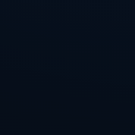
**為何分道
對於廣州
年來，受
養。這一
其次，財
的背景下