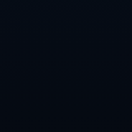
功勞顯赫的名帥繼續執教**，以確保俱樂部的穩定性和長遠發展。
來：廣州隊的新方向**
瓦羅的離開，廣州隊未來的發展方向備受關注。可以預見的是，
化，這符合目前中國足協推動的政策導向。另一方面，卡納瓦羅
，**廣州隊與卡納瓦羅的合作告一段落**，這一決定是環境變遷
望這次改變能够为广州队带来新的发展契机，同时也期待卡纳瓦