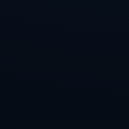
**案例分
值得一提
終止或不續