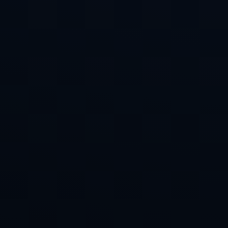
至選擇讓
**展望未
隨著卡納
球員的優
團。
總而言之
定位。希