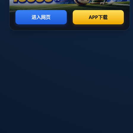
**廣州隊
在中國足
官方宣布
思。
**卡納瓦