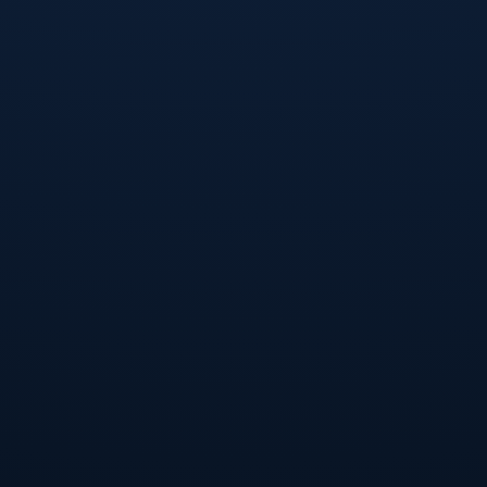
作為昔日的世界級球星，自2017年重返廣州隊起，他的到來被
些年裡，他帶領球隊多次獲得重要賽事的冠軍，並培育了一批青