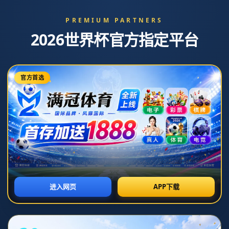
久保建英：“我們知道巴林會有什麼樣的表現”.