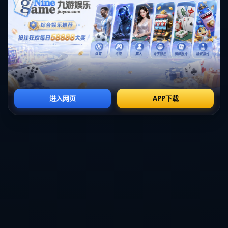
依靠*敏捷的反击*策略，在对手疲于进攻时觅得良机。这一
战术虽简单，却因其*高效性*而屡试不爽。因此，久保建英
和日本队深知与巴林对决需要做足准备。
**深入分析：历史交锋与案例**
从历史交锋来看，日本队与巴林队在过往的比赛中多次相
遇。资料显示，在亚洲杯等重大赛事中，日本队大多数情况