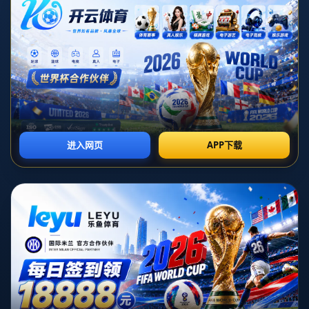
**久保建英：“我們知道巴林會有什麼樣的表現”**
在国际足球赛场上，球迷和分析师常常热衷于关注即将上演
的较量，而球员的赛前发言往往成为比赛的风向标。近日，
日本足球明星*久保建英*在接受采访时提到，“**我們知道巴
林會有什麼樣的表現**”，这无疑为即将到来的比赛增添了
许多戏剧色彩。本文将分析这位年轻天才的自信来源，以及
他对巴林队的深度理解和洞察。
**久保建英的自信心来源**
久保建英被视为日本足球的未来之星。他在多支欧洲顶级俱