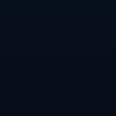
这一胜利不仅展现了突尼西亚球员的实战韧性和战术执行
力，更让全球足球迷对非洲足球刮目相看。
### **法国为何爆冷？轮换与策略或成关键因素**
法国队作为2018年世界杯卫冕冠军，此次比赛的表现让不
少球迷感到意外。在上一轮小组赛两连胜后，已经提前锁定
16强席位的法国选择了大幅度轮换主力阵容。在与突尼西
亚的比赛中，法国队主帅德尚雪藏了姆巴佩、格列兹曼和登