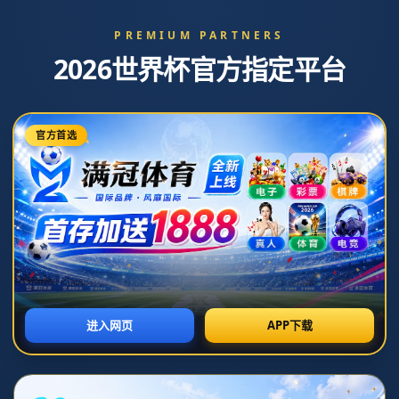
世界杯小組賽突尼西亞1-0法國 突尼西亞首次擊敗法
國！ 法國爆冷輸球仍以小組第一出線！.
**世界杯小组赛突尼西亚1-0法国：突尼西亚首次击败法