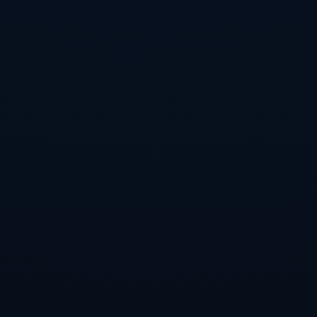
本場獲勝的穩定輸出點。
---
### **薩格斯的傷病成為魔術敗因之一**
值得注意的是，魔術一方遭遇了不小的打擊。年輕後衛**薩
格斯（Jalen Suggs）**在比賽中因傷提早離場，對魔術造
成了不小的衝擊。作為一名潛力新星，薩格斯的存在能為魔
術提供穩定的進攻銜接和防守壓迫力。但他的提早退場直接
削弱了魔術的後場實力，使得球隊在關鍵時段的進攻陷入停
滯，無法有效應對雷霆的多重打擊。
傷病一直是NBA賽場上的潛在威脅。近期，我們也不斷見
到球隊因核心隊員受傷而慘遭連敗的情況。對於魔術而言，
如何在隊員受傷後及時調整戰術與陣容，是未來急需解決的
課題。否則，像本場一樣，後場真空將成為魔術的致命問