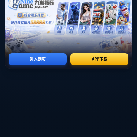
---
### **哈滕的內線表現：雙十數據支撐勝局**
除了亞歷山大的出色表現，**哈滕斯坦（Isaiah
Hartenstein）**的**12分、12籃板**同樣不容忽視。雖然他
的得分並不如亞歷山大亮眼，但他在籃下的防守和視野成為
雷霆本場比賽的重要支柱。面對魔術內線的沖擊，哈滕在多
次爭搶中展示出了強大的防守韌性，尤其他的籃板球能力，
有效遏制了對方的二次進攻機會。
案例分析顯示，在對抗擁有強力內線球員的隊伍時，哈滕這
類兼具身高、體能和籃板嗅覺的球員往往能在比賽中扮演關
鍵角色。他的「雙十」數據雖不如得分王亮眼，但卻是雷霆