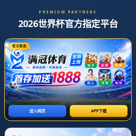
亞歷山大貢獻35分6助攻 哈滕斬獲12分12籃板 薩格
斯因傷離場 雷霆戰勝魔術.