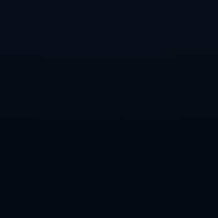
**案例分析：格里茲曼的身價跌落**
以格里茲曼為例，這位前鋒一度是巴薩的高價引援。然而，
由於在球隊中**表現未能達到預期**，加之策略限制，他的
身價一路下跌。這不僅是球員個人價值的縮水，也反映了巴