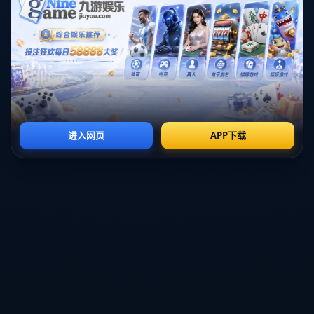
頻繁，直接影響了其身價。在這樣競爭激烈的市場環境中，
即便是臨時性的低迷表現，都可能使球員價值蒙受重大損
失。
其次，**年齡因素**也是球員身價下降的一個不可忽視的原
因。許多巴薩老將的年齡已經逐漸增大，這大大減少了他們
在市場上的吸引力。儘管經驗豐富，但隨着新生代球星的崛
起，老球員在職業生涯後期往往面臨着身價縮水的風險。
**市場環境的影響**
除了球員個人的因素外，足球市場的**經濟環境變化**也是
造成此次巴薩總身價下跌的重要原因之一。在全球經濟復甦
尚未完全穩定的背景下，各俱樂部在轉會市場上變得更加謹
慎。巴薩在近幾個賽季中，面對高額薪資壓力和財務公平法
則的制約，尚未能及時調整球隊架構來應對市場變動。
疫情的持續影響導致全球各大俱樂部的財務狀況都受到了不